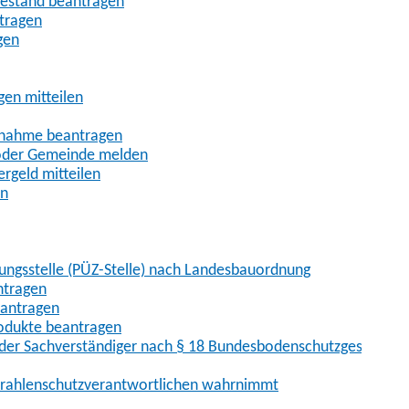
uhestand beantragen
ntragen
gen
gen mitteilen
ßnahme beantragen
 oder Gemeinde melden
rgeld mitteilen
en
hungsstelle (PÜZ-Stelle) nach Landesbauordnung
ntragen
eantragen
rodukte beantragen
der Sachverständiger nach § 18 Bundesbodenschutzgesetz
 Strahlenschutzverantwortlichen wahrnimmt