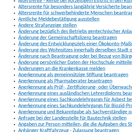
Altersrente - Rente bei vorzeitigem Eintritt in den R
Altersrente für besonders langjährig Versicherte bea
Altersrente für schwerbehinderte Menschen beantra
Amtliche Meldebestätigung ausstellen
Andere Strafanzeige stellen
Änderung bezüglich des Betriebs gentechnischer Anla
Änderung der Gemeinschaftslizenz beantragen
Änderung des Entwicklungsziels einer Ökokonto-Ma
Änderung des Wohnsitzes innerhalb derselben Stadt
Änderung nach Beantragung oder bei Bezug von Bürge
Änderung persönlicher Daten der Hochschule mitteil
Änderungen an die Krankenkasse melden
Anerkennung als gemeinnützige Stiftung beantragen
Anerkennung als Pharmaberater beantragen
Anerkennung als Prüf-, Zertifizierung- oder Überwac
Anerkennung eines ausländischen Lehrerdiploms bea
Anerkennung eines Sachkundelehrgangs für Asbest b
Anerkennung eines Sachkundelehrgangs für Biozid-P
Anerkennung und Bekanntgabe als Sachverständige o
Anfrage bei der Landesstelle für Bautechnik stellen
Angaben zur Person mitteilen, die die Aufgaben des
Anhänger Kraftfahrzeug - Zulassung beantragen