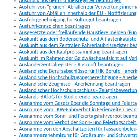
Ausdruck aus dem Handelsregister beantragen
Ausfuhr von "grünen" Abfällen zur Verwertung inner
Ausfuhr von Abfällen innerhalb der EU - Notifizierun
Ausfuhrgenehmigung für Kulturgut beantragen
Ausfuhrkennzeichen beantragen
Ausgesetzte oder freilaufende Haustiere melden (Fun
Auskunft aus dem Bodenschutz- und Altlastenkataste
Auskunft aus dem Zentralen Fahrerlaubnisregister be
Auskunft aus der Kaufpreissammlung beantragen
Auskunft im Rahmen der Geldwäscheaufsicht auf Verl
Ausländerzentralregister - Auskunft beantragen
Ausländische Berufsabschlüsse für IHK-Berufe - aner
Ausländische Hochschulzugangsberechtigung - Anerk
Ausländische Zeugnisse - Anerkennung beantragen
Ausländischer Hochschulabschluss - Zeugnisbewertu
Auslands-BAföG für Studierende beantragen
Ausnahme vom Gesetz über die Sonntage und Feiert
Ausnahme vom LKW-Fahrverbot in Ferienzeiten bean
Ausnahme vom Sonn- und Feiertagsfahrverbot beant
Ausnahme vom Verbot der Sonn- und Feiertagsarbeit
Ausnahme von den Abschaltzeiten für Fassadenbele
Ausnahmegenehmigung für Großraum- und Schwertran