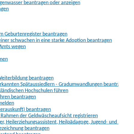
egenwasser beantragen oder anzeigen
agen
im Geburtenregister beantragen
iner schwachen in eine starke Adoption beantragen
 Amts wegen
hmen
eiterbildung beantragen
erkannten Spätaussiedlern - Gradumwandlungen beantragen
sländischen Hochschulen führen
ahren beantragen
nmelden
terauskunft) beantragen
im Rahmen der Geldwäscheaufsicht registrieren
ger, Heilerziehungsassistent, Heilpädagoge, Jugend- und Heimer
bezeichnung beantragen