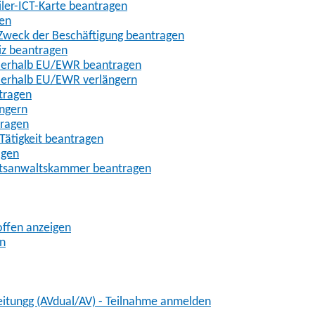
iler-ICT-Karte beantragen
gen
m Zweck der Beschäftigung beantragen
iz beantragen
außerhalb EU/EWR beantragen
ußerhalb EU/EWR verlängern
tragen
ängern
tragen
Tätigkeit beantragen
agen
chtsanwaltskammer beantragen
offen anzeigen
en
eitungg (AVdual/AV) - Teilnahme anmelden