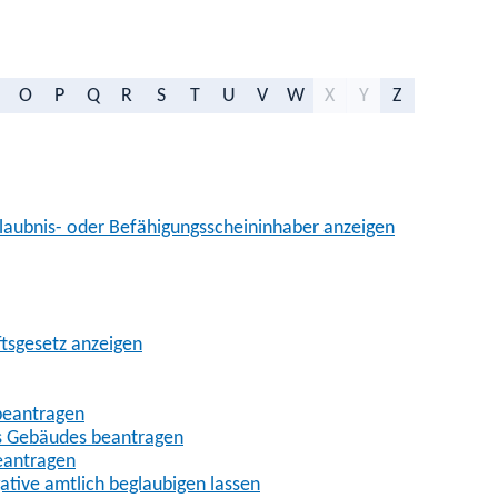
O
P
Q
R
S
T
U
V
W
X
Y
Z
aubnis- oder Befähigungsscheininhaber anzeigen
ftsgesetz anzeigen
beantragen
es Gebäudes beantragen
eantragen
gative amtlich beglaubigen lassen