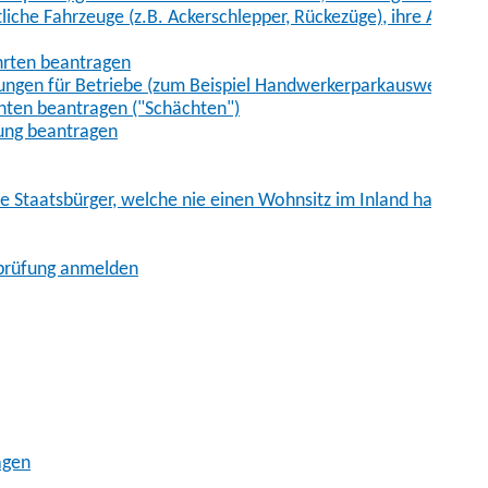
iche Fahrzeuge (z.B. Ackerschlepper, Rückezüge), ihre Anhänge
hrten beantragen
ungen für Betriebe (zum Beispiel Handwerkerparkausweis)
ten beantragen ("Schächten")
ung beantragen
he Staatsbürger, welche nie einen Wohnsitz im Inland hatten
sprüfung anmelden
agen