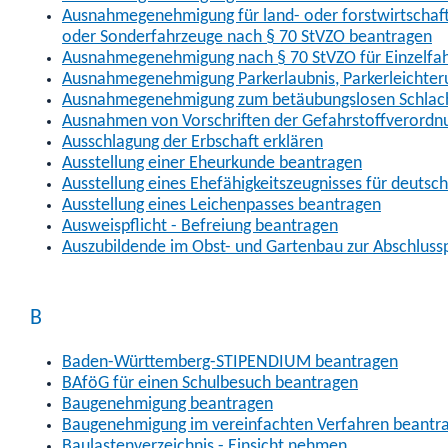
Ausnahmegenehmigung für land- oder forstwirtschaftl
oder Sonderfahrzeuge nach § 70 StVZO beantragen
Ausnahmegenehmigung nach § 70 StVZO für Einzelfa
Ausnahmegenehmigung Parkerlaubnis, Parkerleichter
Ausnahmegenehmigung zum betäubungslosen Schlach
Ausnahmen von Vorschriften der Gefahrstoffverordn
Ausschlagung der Erbschaft erklären
Ausstellung einer Eheurkunde beantragen
Ausstellung eines Ehefähigkeitszeugnisses für deutsc
Ausstellung eines Leichenpasses beantragen
Ausweispflicht - Befreiung beantragen
Auszubildende im Obst- und Gartenbau zur Abschlus
B
Baden-Württemberg-STIPENDIUM beantragen
BAföG für einen Schulbesuch beantragen
Baugenehmigung beantragen
Baugenehmigung im vereinfachten Verfahren beantr
Baulastenverzeichnis - Einsicht nehmen