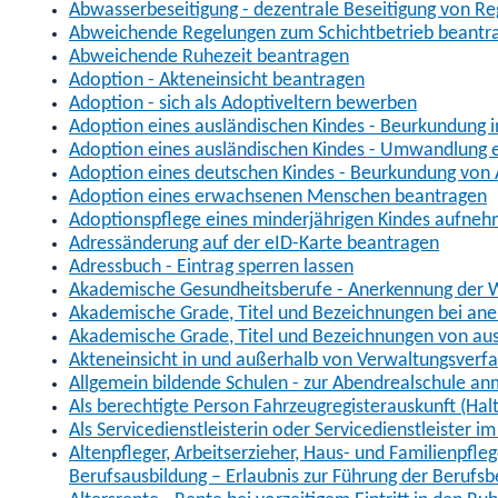
Abwasserbeseitigung - dezentrale Beseitigung von R
Abweichende Regelungen zum Schichtbetrieb beantr
Abweichende Ruhezeit beantragen
Adoption - Akteneinsicht beantragen
Adoption - sich als Adoptiveltern bewerben
Adoption eines ausländischen Kindes - Beurkundung 
Adoption eines ausländischen Kindes - Umwandlung e
Adoption eines deutschen Kindes - Beurkundung von
Adoption eines erwachsenen Menschen beantragen
Adoptionspflege eines minderjährigen Kindes aufne
Adressänderung auf der eID-Karte beantragen
Adressbuch - Eintrag sperren lassen
Akademische Gesundheitsberufe - Anerkennung der W
Akademische Grade, Titel und Bezeichnungen bei an
Akademische Grade, Titel und Bezeichnungen von au
Akteneinsicht in und außerhalb von Verwaltungsverf
Allgemein bildende Schulen - zur Abendrealschule a
Als berechtigte Person Fahrzeugregisterauskunft (Hal
Als Servicedienstleisterin oder Servicedienstleister 
Altenpfleger, Arbeitserzieher, Haus- und Familienpfle
Berufsausbildung – Erlaubnis zur Führung der Berufs