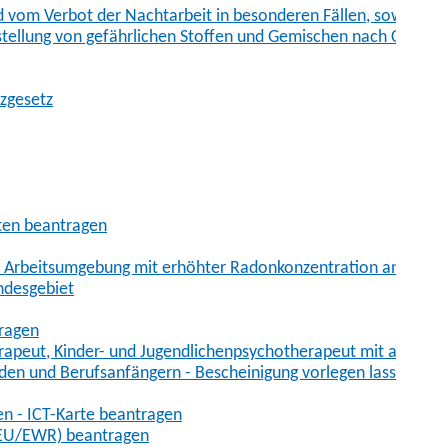
vom Verbot der Nachtarbeit in besonderen Fällen, sowie der
tstellung von gefährlichen Stoffen und Gemischen nach Chem
tzgesetz
aten beantragen
er Arbeitsumgebung mit erhöhter Radonkonzentration anmelde
ndesgebiet
tragen
erapeut, Kinder- und Jugendlichenpsychotherapeut mit auslän
den und Berufsanfängern - Bescheinigung vorlegen lassen
en - ICT-Karte beantragen
t-EU/EWR) beantragen