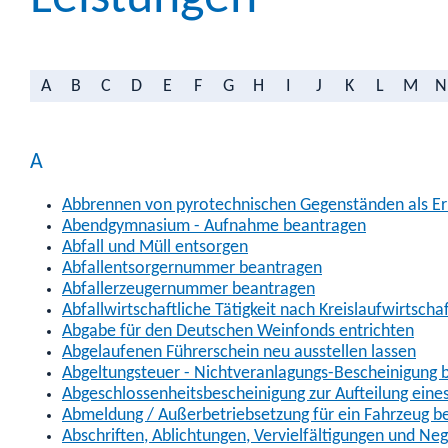
A
B
C
D
E
F
G
H
I
J
K
L
M
N
A
Abbrennen von pyrotechnischen Gegenständen als Erl
Abendgymnasium - Aufnahme beantragen
Abfall und Müll entsorgen
Abfallentsorgernummer beantragen
Abfallerzeugernummer beantragen
Abfallwirtschaftliche Tätigkeit nach Kreislaufwirtscha
Abgabe für den Deutschen Weinfonds entrichten
Abgelaufenen Führerschein neu ausstellen lassen
Abgeltungsteuer - Nichtveranlagungs-Bescheinigung 
Abgeschlossenheitsbescheinigung zur Aufteilung ein
Abmeldung / Außerbetriebsetzung für ein Fahrzeug b
Abschriften, Ablichtungen, Vervielfältigungen und Ne