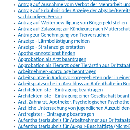
Antrag auf Ausnahme vom Verbot der Mehrarbeit und 
Antrag auf Erlaubnis oder Anzeige der Abgabe/Berei
sachkundigen Person
Antrag auf Weiterbewilligung von Bürgergeld stellen
Antrag auf Zulassung zur Kündigung nach Mutterschu
Antrag zur Genehmigung von Tierversuchen
Anzeige - Lärmbelästigung melden
Anzeige - Strafanzeige erstatten
Apothekennotdienst finden
Approbation als Arzt beantragen
Approbation als Tierarzt oder Tierärztin aus Drittsta
Arbeitnehmer-Sparzulage beantragen
Arbeitsplätze in Radonvorsorgegebieten oder in ein
Arbeitsplatzsuche im Anschluss an Aufenthalte im Bu
Architektenliste - Eintragung beantragen
Architektenliste - Eintragung einer Gesellschaft bean
Arzt, Zahnarzt, Apotheker, Psychologischer Psychoth
Ärztliche Untersuchung von jugendlichen Auszubilden
Arztregister - Eintragung beantragen
Aufenthaltserlaubnis für Arbeitnehmer aus Drittstaat
Aufenthaltserlaubnis für Au-pair-Beschäftigte (Nich