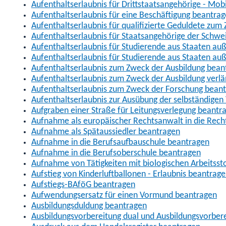
Aufenthaltserlaubnis für Drittstaatsangehörige - Mob
Aufenthaltserlaubnis für eine Beschäftigung beantra
Aufenthaltserlaubnis für qualifizierte Geduldete zu
Aufenthaltserlaubnis für Staatsangehörige der Schwe
Aufenthaltserlaubnis für Studierende aus Staaten 
Aufenthaltserlaubnis für Studierende aus Staaten a
Aufenthaltserlaubnis zum Zweck der Ausbildung bean
Aufenthaltserlaubnis zum Zweck der Ausbildung verl
Aufenthaltserlaubnis zum Zweck der Forschung bean
Aufenthaltserlaubnis zur Ausübung der selbständigen 
Aufgraben einer Straße für Leitungsverlegung beantr
Aufnahme als europäischer Rechtsanwalt in die Re
Aufnahme als Spätaussiedler beantragen
Aufnahme in die Berufsaufbauschule beantragen
Aufnahme in die Berufsoberschule beantragen
Aufnahme von Tätigkeiten mit biologischen Arbeitsst
Aufstieg von Kinderluftballonen - Erlaubnis beantrag
Aufstiegs-BAföG beantragen
Aufwendungsersatz für einen Vormund beantragen
Ausbildungsduldung beantragen
Ausbildungsvorbereitung dual und Ausbildungsvorber