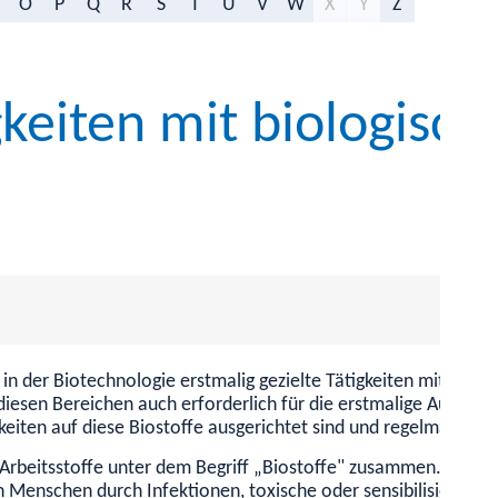
O
P
Q
R
S
T
U
V
W
X
Y
Z
eiten mit biologisch
in der Biotechnologie erstmalig gezielte Tätigkeiten mit Biost
diesen Bereichen auch erforderlich für die erstmalige Aufnahme
igkeiten auf diese Biostoffe ausgerichtet sind und regelmäßig d
n Arbeitsstoffe unter dem Begriff „Biostoffe" zusammen. Unte
en Menschen durch Infektionen, toxische oder sensibilisieren