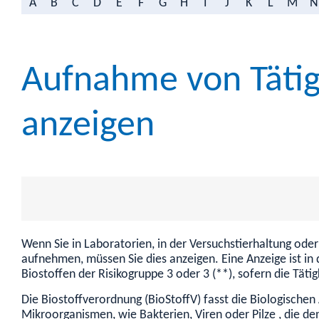
A
B
C
D
E
F
G
H
I
J
K
L
M
N
Aufnahme von Tätigk
anzeigen
Wenn Sie in Laboratorien, in der Versuchstierhaltung oder 
aufnehmen, müssen Sie dies anzeigen. Eine Anzeige ist in 
Biostoffen der Risikogruppe 3 oder 3 (**), sofern die Tät
Die Biostoffverordnung (BioStoffV) fasst die Biologische
Mikroorganismen, wie Bakterien, Viren oder Pilze , die d