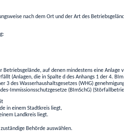
hungsweise nach dem Ort und der Art des Betriebsgeländes, auf
g:
für Betriebsgelände, auf denen mindestens eine Anlage vorhande
erfällt (Anlagen, die in Spalte d des Anhangs 1 der 4. BImSchV
er 3 des Wasserhaushaltsgesetzes (WHG) genehmigungsbedürft
des-Immissionsschutzgesetze (BImSchG) (Störfallbetrieb) darst
it
e in einem Stadtkreis liegt,
inem Landkreis liegt.
Sie zuständige Behörde auswählen.