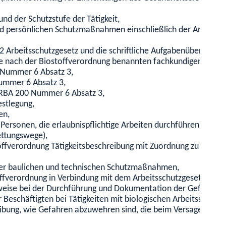
d der Schutzstufe der Tätigkeit,
und persönlichen Schutzmaßnahmen einschließlich der Angaben
 Arbeitsschutzgesetz und die schriftliche Aufgabenübertragun
e nach der Biostoffverordnung benannten fachkundigen Pers
 Nummer 6 Absatz 3,
ummer 6 Absatz 3,
RBA 200 Nummer 6 Absatz 3,
estlegung,
en,
 Personen, die erlaubnispflichtige Arbeiten durchführen werde
ettungswege),
toffverordnung Tätigkeitsbeschreibung mit Zuordnung zu den A
der baulichen und technischen Schutzmaßnahmen,
offverordnung in Verbindung mit dem Arbeitsschutzgesetz, in
eise bei der Durchführung und Dokumentation der Gefährdung
Beschäftigten bei Tätigkeiten mit biologischen Arbeitsstoffen
eibung, wie Gefahren abzuwehren sind, die beim Versagen ein