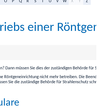
O
P
Q
R
S
T
U
V
W
X
Y
Z
iebs einer Röntgenei
? Dann müssen Sie dies der zuständigen Behörde für Strahlens
e Röntgeneinrichtung nicht mehr betreiben. Die Beendigung de
ssen Sie die zuständige Behörde für Strahlenschutz schnellstm
ulare