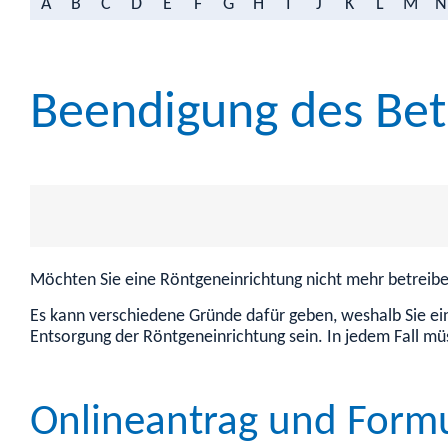
A
B
C
D
E
F
G
H
I
J
K
L
M
N
Beendigung des Betr
Möchten Sie eine Röntgeneinrichtung nicht mehr betreiben
Es kann verschiedene Gründe dafür geben, weshalb Sie ein
Entsorgung der Röntgeneinrichtung sein. In jedem Fall mü
Onlineantrag und Form