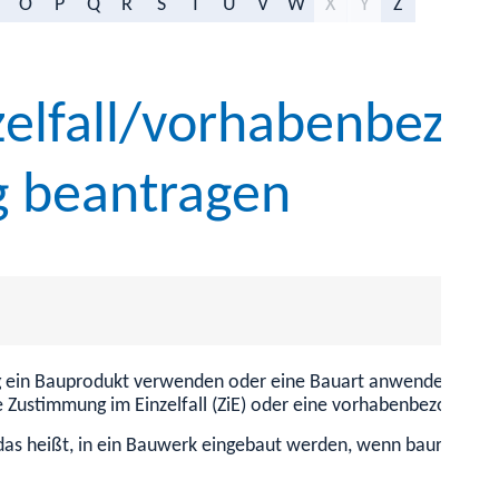
O
P
Q
R
S
T
U
V
W
X
Y
Z
elfall/vorhabenbezo
 beantragen
 ein Bauprodukt verwenden oder eine Bauart anwenden und ha
e Zustimmung im Einzelfall (ZiE) oder eine vorhabenbezogene
as heißt, in ein Bauwerk eingebaut werden, wenn baurechtli