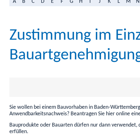
A
B
C
D
E
F
G
H
I
J
K
L
M
N
Zustimmung im Einz
Bauartgenehmigung
Sie wollen bei einem Bauvorhaben in Baden-Württemberg
Anwendbarkeitsnachweis? Beantragen Sie hier online ein
Bauprodukte oder Bauarten dürfen nur dann verwendet, d
erfüllen.