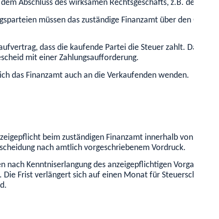
 dem Abschluss des wirksamen Rechtsgeschäfts, z.B. des notar
ragsparteien müssen das zuständige Finanzamt über den Grund
fvertrag, dass die kaufende Partei die Steuer zahlt. Das Fina
escheid mit einer Zahlungsaufforderung.
 sich das Finanzamt auch an die Verkaufenden wenden.
Anzeigepflicht beim zuständigen Finanzamt innerhalb von zwe
tscheidung nach amtlich vorgeschriebenem Vordruck.
en nach Kenntniserlangung des anzeigepflichtigen Vorgangs An
Die Frist verlängert sich auf einen Monat für Steuerschuldn
d.