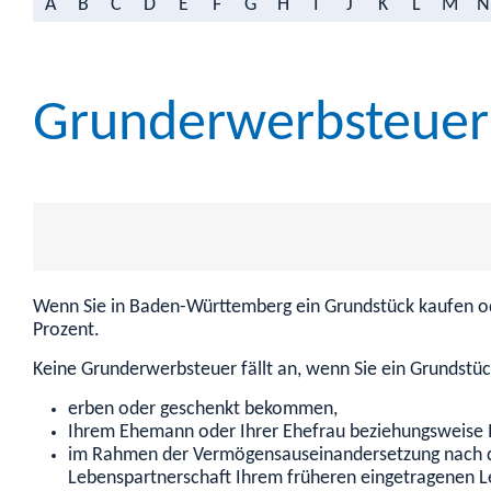
A
B
C
D
E
F
G
H
I
J
K
L
M
N
Grunderwerbsteuer
Wenn Sie in Baden-Württemberg ein Grundstück kaufen od
Prozent.
Keine Grunderwerbsteuer fällt an, wenn Sie ein Grundstü
erben oder geschenkt bekommen,
Ihrem Ehemann oder Ihrer Ehefrau beziehungsweise I
im Rahmen der Vermögensauseinandersetzung nach de
Lebenspartnerschaft Ihrem früheren eingetragenen L