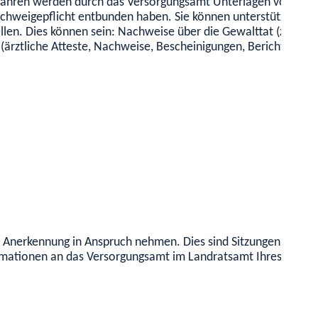
fahren werden durch das Versorgungsamt Unterlagen von ander
r Schweigepflicht entbunden haben. Sie können unterstützen un
llen. Dies können sein: Nachweise über die Gewalttat (zum Bei
(ärztliche Atteste, Nachweise, Bescheinigungen, Berichte). B
der Anerkennung in Anspruch nehmen. Dies sind Sitzungen in 
ormationen an das Versorgungsamt im Landratsamt Ihres Wohns