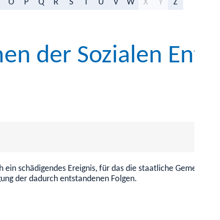
O
P
Q
R
S
T
U
V
W
X
Y
Z
en der Sozialen Ents
h ein schädigendes Ereignis, für das die staatliche Gemeinsch
igung der dadurch entstandenen Folgen.