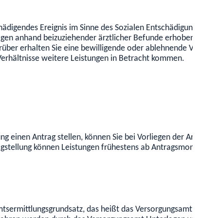
digendes Ereignis im Sinne des Sozialen Entschädigungsrechts 
lgen anhand beizuziehender ärztlicher Befunde erhoben und ge
rüber erhalten Sie eine bewilligende oder ablehnende Verwalt
Verhältnisse weitere Leistungen in Betracht kommen.
gung einen Antrag stellen, können Sie bei Vorliegen der Anspr
tragstellung können Leistungen frühestens ab Antragsmonat ge
sermittlungsgrundsatz, das heißt das Versorgungsamt leitet e