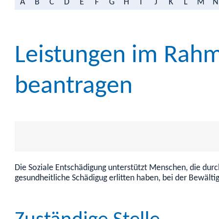
A
B
C
D
E
F
G
H
I
J
K
L
M
N
Leistungen im Rahm
beantragen
Die Soziale Entschädigung unterstützt Menschen, die durc
gesundheitliche Schädigug erlitten haben, bei der Bewält