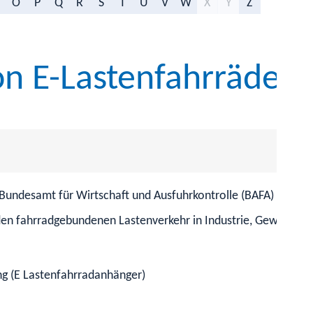
O
P
Q
R
S
T
U
V
W
X
Y
Z
n E-Lastenfahrräder
Bundesamt für Wirtschaft und Ausfuhrkontrolle (BAFA) einen An
 den fahrradgebundenen Lastenverkehr in Industrie, Gewerbe,
ng (E Lastenfahrradanhänger)