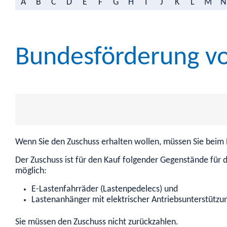
A
B
C
D
E
F
G
H
I
J
K
L
M
N
Bundesförderung vo
Wenn Sie den Zuschuss erhalten wollen, müssen Sie beim 
Der Zuschuss ist für den Kauf folgender Gegenstände für
möglich:
E-Lastenfahrräder (Lastenpedelecs) und
Lastenanhänger mit elektrischer Antriebsunterstützu
Sie müssen den Zuschuss nicht zurückzahlen.