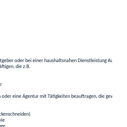
itgeber oder bei einer haushaltsnahen Dienstleistung Auftragge
ftigen, die z.B.
r
oder eine Agentur mit
Tätigkeiten beauftragen
, die gewöhnlic
ckenschneiden)
wie
üge