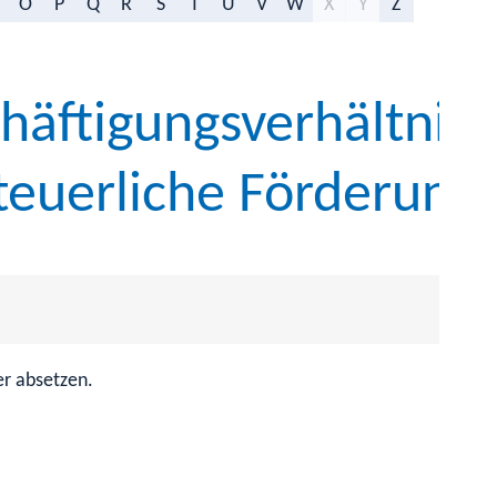
O
P
Q
R
S
T
U
V
W
X
Y
Z
häftigungsverhältnis
steuerliche Förderung
r absetzen.