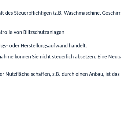
lt de
s
Steuerpflichtigen (z.B. Waschmaschine, Geschirrspüler, 
rolle von Blitzschutzanlagen
ngs- oder Herstellungsaufwand handelt.
hme können Sie nicht steuerlich absetzen
.
Eine Neubauma
er
Nutzfläche
schaffen, z.B. durch einen Anbau, ist das begünst