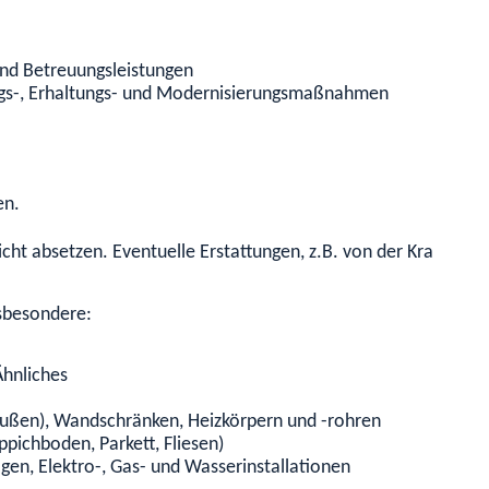
und Betreuungsleistungen
ngs-, Erhaltungs- und Modernisierungsmaßnahmen
en.
icht absetzen. Eventuelle Erstattungen, z.B. von der Krankenk
s
besonder
e
:
Ähnliches
 außen), Wandschränken, Heizkörpern und -rohren
pichboden, Parkett, Fliesen)
en, Elektro-, Gas- und Wasserinstallationen