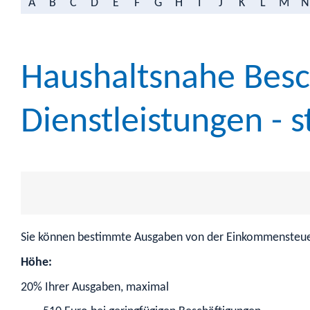
A
B
C
D
E
F
G
H
I
J
K
L
M
N
Haushaltsnahe Besc
Dienstleistungen - 
Sie können bestimmte Ausgaben von der Einkommensteue
Höhe:
20% Ihrer Ausgaben, maximal