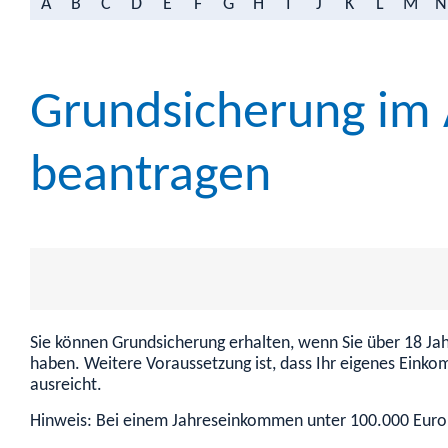
A
B
C
D
E
F
G
H
I
J
K
L
M
N
Grundsicherung im 
beantragen
Sie können Grundsicherung erhalten, wenn Sie über 18 Jah
haben. Weitere Voraussetzung ist, dass Ihr eigenes Eink
ausreicht.
Hinweis: Bei einem Jahreseinkommen unter 100.000 Euro 