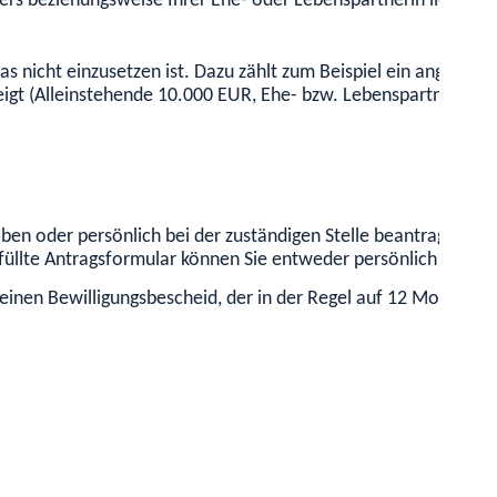
rs beziehungsweise Ihrer Ehe- oder Lebenspartnerin liegt un
 nicht einzusetzen ist.
Dazu zählt zum Beispiel ein angemes
igt (Alleinstehende 10.000 EUR, Ehe- bzw. Lebenspartner 20.
ben oder persönlich bei der zuständigen Stelle beantragen.
Di
üllte Antragsformular können Sie entweder persönlich abgebe
 einen Bewilligungsbescheid, der in der Regel auf 12 Monate b