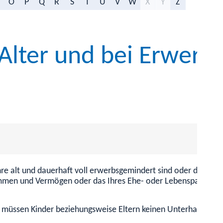
O
P
Q
R
S
T
U
V
W
X
Y
Z
Alter und bei Erwer
re alt und dauerhaft voll erwerbsgemindert sind oder die für
ommen und Vermögen oder das Ihres Ehe- oder Lebenspartners 
müssen Kinder beziehungsweise Eltern keinen Unterhalt zahle