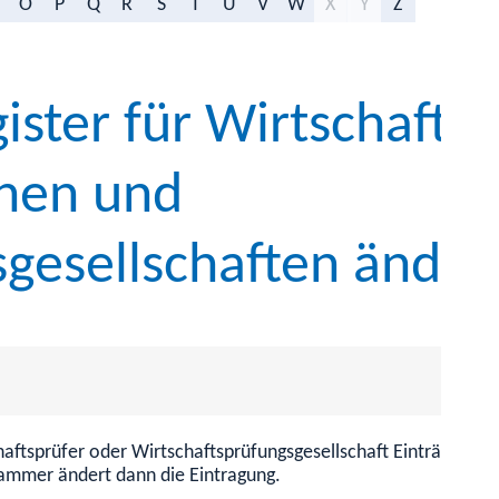
O
P
Q
R
S
T
U
V
W
X
Y
Z
ister für Wirtschaftsp
nnen und
sgesellschaften änder
aftsprüfer oder Wirtschaftsprüfungsgesellschaft Einträge im 
kammer ändert dann die Eintragung.