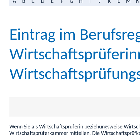
A
B
C
D
E
F
G
H
I
J
K
L
M
N
Eintrag im Berufsreg
Wirtschaftsprüferi
Wirtschaftsprüfung
Wenn Sie als Wirtschaftsprüferin beziehungsweise Wirtsch
Wirtschaftsprüferkammer mitteilen. Die Wirtschaftsprüf