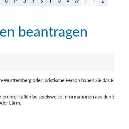
O
P
Q
R
S
T
U
V
W
X
Y
Z
en beantragen
n-Württemberg oder juristische Person haben Sie das Recht, be
Hierunter fallen beispielsweise Informationen aus den Bereiche
 oder Lärm
.