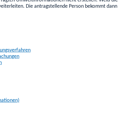
fragten Umweltinformationen nicht erstellen. Weiß die informa
eiterleiten. Die antragstellende Person bekommt dann eine In
dungsverfahren
machungen
m
mationen)