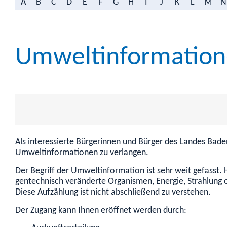
A
B
C
D
E
F
G
H
I
J
K
L
M
N
Umweltinformation
Als interessierte Bürgerinnen und Bürger des Landes Bade
Umweltinformationen zu verlangen.
Der Begriff der Umweltinformation ist sehr weit gefasst. 
gentechnisch veränderte Organismen, Energie, Strahlung
Diese Aufzählung ist nicht abschließend zu verstehen.
Der Zugang kann Ihnen eröffnet werden durch: