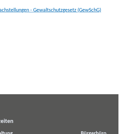
Nachstellungen - Gewaltschutzgesetz (GewSchG)
eiten
altung
Bürgerbüro