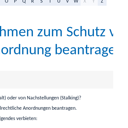
O
P
Q
R
S
T
U
V
W
X
Y
Z
ahmen zum Schutz vor
nordnung beantragen
lt) oder von Nachstellungen (Stalking)?
vilrechtliche Anordnungen beantragen.
lgendes verbieten: