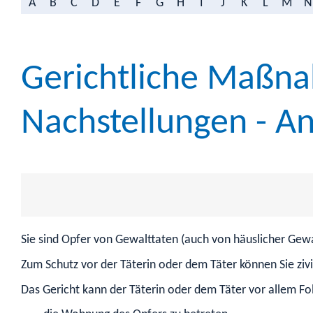
A
B
C
D
E
F
G
H
I
J
K
L
M
N
Gerichtliche Maßn
Nachstellungen - A
Sie sind Opfer von Gewalttaten (auch von häuslicher Gewa
Zum Schutz vor der Täterin oder dem Täter können Sie zi
Das Gericht kann der Täterin oder dem Täter vor allem Fo