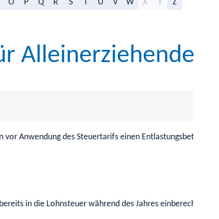
O
P
Q
R
S
T
U
V
W
X
Y
Z
ür Alleinerziehende 
or Anwendung des Steuertarifs einen Entlastungsbetrag für Al
 bereits in die Lohnsteuer während des Jahres einberechnet un