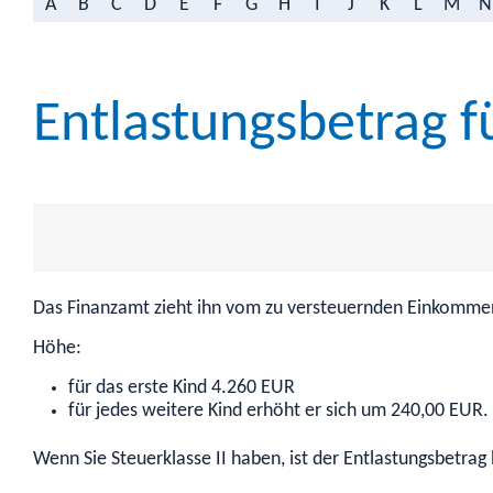
A
B
C
D
E
F
G
H
I
J
K
L
M
N
Entlastungsbetrag f
Das Finanzamt zieht ihn vom zu versteuernden Einkommen v
Höhe:
für das erste Kind 4.260 EUR
für jedes weitere Kind erhöht er sich um 240,00 EUR.
Wenn Sie Steuerklasse II haben, ist der Entlastungsbetrag