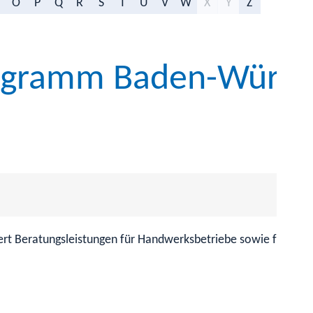
O
P
Q
R
S
T
U
V
W
X
Y
Z
ogramm Baden-Württ
 Beratungsleistungen für Handwerksbetriebe sowie für klei