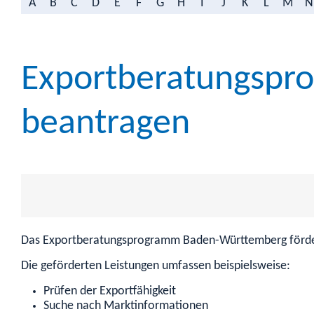
A
B
C
D
E
F
G
H
I
J
K
L
M
N
Exportberatungspr
beantragen
Das Exportberatungsprogramm Baden-Württemberg fördert
Die geförderten Leistungen umfassen beispielsweise:
Prüfen der Exportfähigkeit
Suche nach Marktinformationen