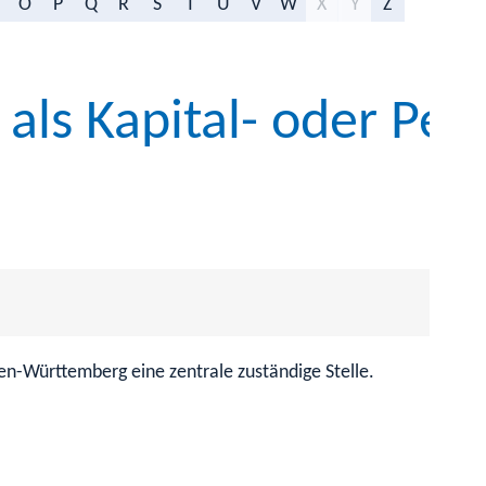
O
P
Q
R
S
T
U
V
W
X
Y
Z
ls Kapital- oder Per
den-Württemberg eine zentrale zuständige Stelle.