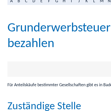
A
B
C
D
E
F
G
H
I
J
K
L
M
N
Grunderwerbsteuer a
bezahlen
Für Anteilskäufe bestimmter Gesellschaften gibt es in Ba
Zuständige Stelle