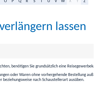
O
P
Q
R
S
T
U
V
W
X
Y
Z
verlängern lassen
hten, benötigen Sie grundsätzlich eine Reisegewerbekarte.
stungen oder Waren ohne vorhergehende Bestellung außerhalb 
ler beziehungsweise nach Schaustellerart ausüben.