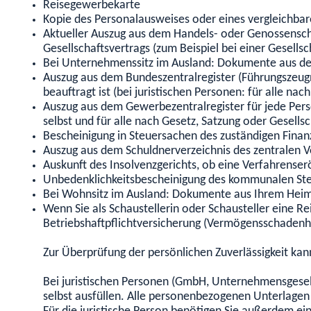
Reisegewerbekarte
Kopie des Personalausweises oder eines vergleichbare
Aktueller Auszug aus dem Handels- oder Genossenscha
Gesellschaftsvertrags (zum Beispiel bei einer Gesells
Bei Unternehmenssitz im Ausland: Dokumente aus de
Auszug aus dem Bundeszentralregister (Führungszeugni
beauftragt ist (bei juristischen Personen: für alle n
Auszug aus dem Gewerbezentralregister für jede Person
selbst und für alle nach Gesetz, Satzung oder Gesell
Bescheinigung in Steuersachen des zuständigen Fina
Auszug aus dem Schuldnerverzeichnis des zentralen V
Auskunft des Insolvenzgerichts, ob eine Verfahrenser
Unbedenklichkeitsbescheinigung des kommunalen St
Bei Wohnsitz im Ausland: Dokumente aus Ihrem Heimat
Wenn Sie als Schaustellerin oder Schausteller eine 
Betriebshaftpflichtversicherung (Vermögensschadenha
Zur Überprüfung der persönlichen Zuverlässigkeit ka
Bei juristischen Personen (GmbH, Unternehmensgesells
selbst ausfüllen. Alle personenbezogenen Unterlagen 