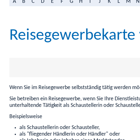
A
B
C
D
E
F
G
H
I
J
K
L
M
N
Reisegewerbekarte 
Wenn Sie im Reisegewerbe selbstständig tätig werden möc
Sie betreiben ein Reisegewerbe, wenn Sie Ihre Dienstlei
unterhaltende Tätigkeit als Schaustellerin oder Schaustel
Beispielsweise
als Schaustellerin oder Schausteller,
als "fliegender Händlerin oder Händler" oder