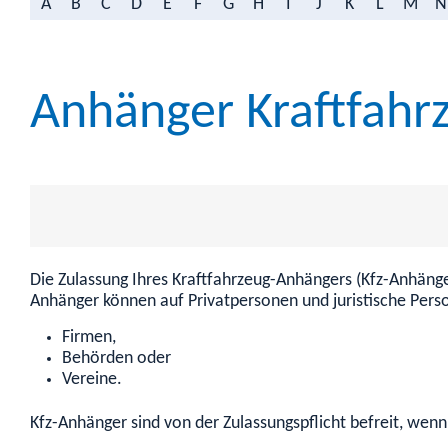
A
B
C
D
E
F
G
H
I
J
K
L
M
N
Anhänger Kraftfahr
Die Zulassung Ihres Kraftfahrzeug-Anhängers (Kfz-Anhänger
Anhänger können auf Privatpersonen und juristische Perso
Firmen,
Behörden oder
Vereine.
Kfz-Anhänger sind von der Zulassungspflicht befreit, wenn