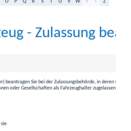
O
P
Q
R
S
T
U
V
W
X
Y
Z
zeug - Zulassung bean
) beantragen Sie bei der Zulassungsbehörde, in deren Bereich 
nen oder Gesellschaften als Fahrzeughalter zugelassen werden
 sie