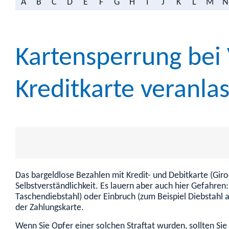
A
B
C
D
E
F
G
H
I
J
K
L
M
N
Kartensperrung bei 
Kreditkarte veranla
Das bargeldlose Bezahlen mit Kredit- und Debitkarte (Giro
Selbstverständlichkeit. Es lauern aber auch hier Gefahren
Taschendiebstahl)
oder Einbruch
(zum Beispiel Diebstahl 
der Zahlungskarte.
Wenn Sie Opfer einer solchen Straftat wurden, sollten Si