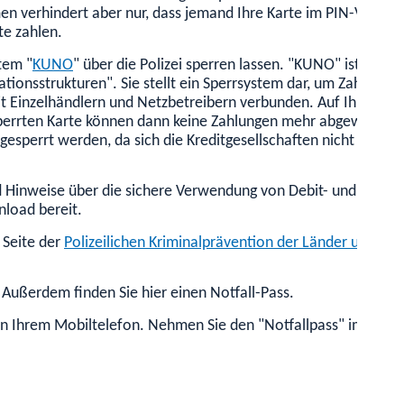
n verhindert aber nur, dass jemand Ihre Karte im PIN-Verfahr
te zahlen.
tem "
KUNO
" über die Polizei sperren lassen.
"KUNO" ist die Ab
tionsstrukturen". Sie stellt ein Sperrsystem dar, um Zahlungen
 mit Einzelhändlern und Netzbetreibern verbunden. Auf Ihren Wun
perrten Karte können dann keine Zahlungen mehr abgewickelt
 gesperrt werden, da sich die Kreditgesellschaften nicht de
 Hinweise über die sichere Verwendung von Debit- und Kredit
load bereit.
 Seite der
Polizeilichen Kriminalprävention der Länder und des
 Außerdem finden Sie hier einen Notfall-Pass.
n Ihrem Mobiltelefon. Nehmen Sie den "Notfallpass" immer mi