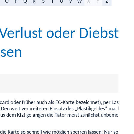
O
P
Q
R
S
T
U
V
W
X
Y
Z
Verlust oder Diebstah
ssen
card oder früher auch als EC-Karte bezeichnet), per Lastschri
: Den weit verbreiteten Einsatz des „Plastikgeldes“ machen sich
aus dem Kfz)
gelangen die Täter meist zunächst unbemerkt in d
e die Karte so schnell wie möglich sperren lassen. Nur so kön