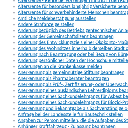
Altersrente - Rente bei vorzeitigem Eintritt in den R
Altersrente für besonders langjährig Versicherte bea
Altersrente für schwerbehinderte Menschen beantra
Amtliche Meldebestätigung ausstellen
Andere Strafanzeige stellen
Änderung bezüglich des Betriebs gentechnischer Anla
Änderung der Gemeinschaftslizenz beantragen
Änderung des Entwicklungsziels einer Ökokonto-Ma
Änderung des Wohnsitzes innerhalb derselben Stadt
Änderung nach Beantragung oder bei Bezug von Bürge
Änderung persönlicher Daten der Hochschule mitteil
Änderungen an die Krankenkasse melden
Anerkennung als gemeinnützige Stiftung beantragen
Anerkennung als Pharmaberater beantragen
Anerkennung als Prüf-, Zertifizierung- oder Überwac
Anerkennung eines ausländischen Lehrerdiploms bea
Anerkennung eines Sachkundelehrgangs für Asbest b
Anerkennung eines Sachkundelehrgangs für Biozid-P
Anerkennung und Bekanntgabe als Sachverständige o
Anfrage bei der Landesstelle für Bautechnik stellen
Angaben zur Person mitteilen, die die Aufgaben des
Anhänger Kraftfahrzeug - Zulassung beantragen