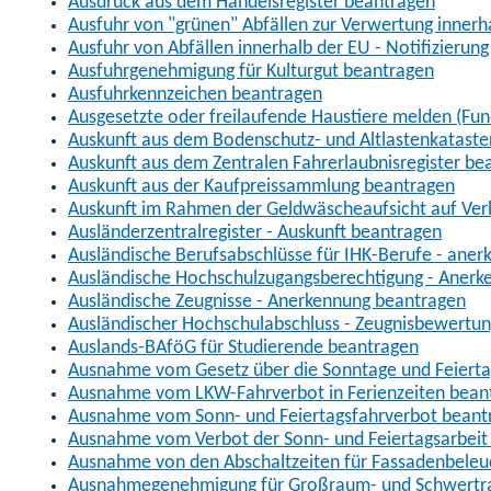
Ausdruck aus dem Handelsregister beantragen
Ausfuhr von "grünen" Abfällen zur Verwertung inner
Ausfuhr von Abfällen innerhalb der EU - Notifizierun
Ausfuhrgenehmigung für Kulturgut beantragen
Ausfuhrkennzeichen beantragen
Ausgesetzte oder freilaufende Haustiere melden (Fun
Auskunft aus dem Bodenschutz- und Altlastenkataste
Auskunft aus dem Zentralen Fahrerlaubnisregister be
Auskunft aus der Kaufpreissammlung beantragen
Auskunft im Rahmen der Geldwäscheaufsicht auf Verl
Ausländerzentralregister - Auskunft beantragen
Ausländische Berufsabschlüsse für IHK-Berufe - aner
Ausländische Hochschulzugangsberechtigung - Anerk
Ausländische Zeugnisse - Anerkennung beantragen
Ausländischer Hochschulabschluss - Zeugnisbewertu
Auslands-BAföG für Studierende beantragen
Ausnahme vom Gesetz über die Sonntage und Feiert
Ausnahme vom LKW-Fahrverbot in Ferienzeiten bean
Ausnahme vom Sonn- und Feiertagsfahrverbot beant
Ausnahme vom Verbot der Sonn- und Feiertagsarbeit
Ausnahme von den Abschaltzeiten für Fassadenbele
Ausnahmegenehmigung für Großraum- und Schwertran