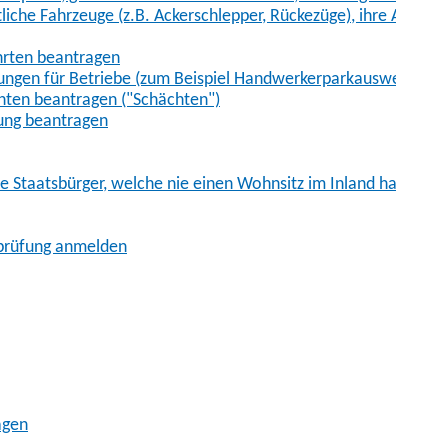
iche Fahrzeuge (z.B. Ackerschlepper, Rückezüge), ihre Anhänge
hrten beantragen
ungen für Betriebe (zum Beispiel Handwerkerparkausweis)
ten beantragen ("Schächten")
ung beantragen
he Staatsbürger, welche nie einen Wohnsitz im Inland hatten
sprüfung anmelden
agen