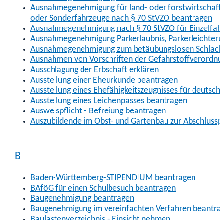
Ausnahmegenehmigung für land- oder forstwirtschaftl
oder Sonderfahrzeuge nach § 70 StVZO beantragen
Ausnahmegenehmigung nach § 70 StVZO für Einzelfa
Ausnahmegenehmigung Parkerlaubnis, Parkerleichter
Ausnahmegenehmigung zum betäubungslosen Schlach
Ausnahmen von Vorschriften der Gefahrstoffverordn
Ausschlagung der Erbschaft erklären
Ausstellung einer Eheurkunde beantragen
Ausstellung eines Ehefähigkeitszeugnisses für deutsc
Ausstellung eines Leichenpasses beantragen
Ausweispflicht - Befreiung beantragen
Auszubildende im Obst- und Gartenbau zur Abschlus
B
Baden-Württemberg-STIPENDIUM beantragen
BAföG für einen Schulbesuch beantragen
Baugenehmigung beantragen
Baugenehmigung im vereinfachten Verfahren beantr
Baulastenverzeichnis - Einsicht nehmen