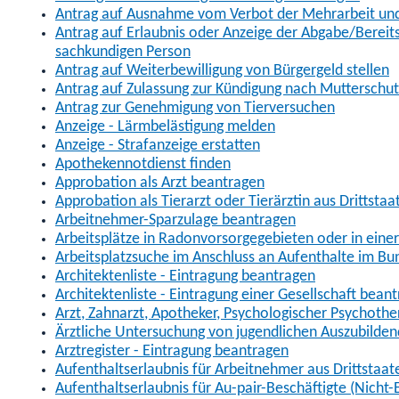
Antrag auf Ausnahme vom Verbot der Mehrarbeit und 
Antrag auf Erlaubnis oder Anzeige der Abgabe/Berei
sachkundigen Person
Antrag auf Weiterbewilligung von Bürgergeld stellen
Antrag auf Zulassung zur Kündigung nach Mutterschu
Antrag zur Genehmigung von Tierversuchen
Anzeige - Lärmbelästigung melden
Anzeige - Strafanzeige erstatten
Apothekennotdienst finden
Approbation als Arzt beantragen
Approbation als Tierarzt oder Tierärztin aus Drittsta
Arbeitnehmer-Sparzulage beantragen
Arbeitsplätze in Radonvorsorgegebieten oder in ein
Arbeitsplatzsuche im Anschluss an Aufenthalte im Bu
Architektenliste - Eintragung beantragen
Architektenliste - Eintragung einer Gesellschaft bean
Arzt, Zahnarzt, Apotheker, Psychologischer Psychoth
Ärztliche Untersuchung von jugendlichen Auszubilden
Arztregister - Eintragung beantragen
Aufenthaltserlaubnis für Arbeitnehmer aus Drittstaat
Aufenthaltserlaubnis für Au-pair-Beschäftigte (Nich