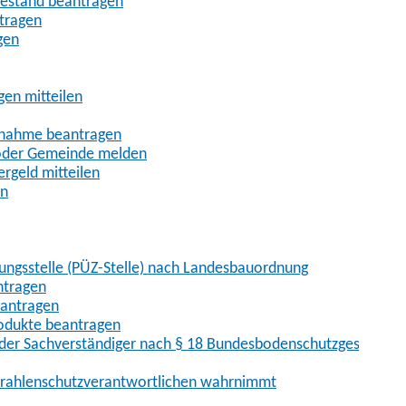
uhestand beantragen
ntragen
gen
gen mitteilen
ßnahme beantragen
 oder Gemeinde melden
rgeld mitteilen
en
hungsstelle (PÜZ-Stelle) nach Landesbauordnung
ntragen
eantragen
rodukte beantragen
der Sachverständiger nach § 18 Bundesbodenschutzgesetz
 Strahlenschutzverantwortlichen wahrnimmt