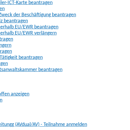
iler-ICT-Karte beantragen
gen
m Zweck der Beschäftigung beantragen
iz beantragen
außerhalb EU/EWR beantragen
ußerhalb EU/EWR verlängern
tragen
ängern
tragen
Tätigkeit beantragen
agen
chtsanwaltskammer beantragen
offen anzeigen
en
eitungg (AVdual/AV) - Teilnahme anmelden