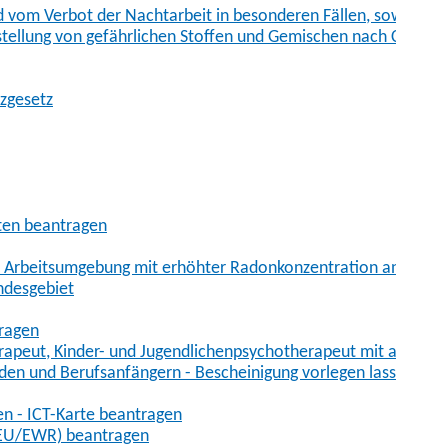
vom Verbot der Nachtarbeit in besonderen Fällen, sowie der
tstellung von gefährlichen Stoffen und Gemischen nach Chem
tzgesetz
aten beantragen
er Arbeitsumgebung mit erhöhter Radonkonzentration anmelde
ndesgebiet
tragen
erapeut, Kinder- und Jugendlichenpsychotherapeut mit auslän
den und Berufsanfängern - Bescheinigung vorlegen lassen
en - ICT-Karte beantragen
t-EU/EWR) beantragen