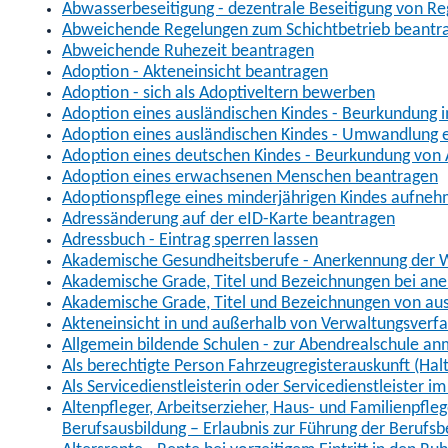
Abwasserbeseitigung - dezentrale Beseitigung von R
Abweichende Regelungen zum Schichtbetrieb beantr
Abweichende Ruhezeit beantragen
Adoption - Akteneinsicht beantragen
Adoption - sich als Adoptiveltern bewerben
Adoption eines ausländischen Kindes - Beurkundung 
Adoption eines ausländischen Kindes - Umwandlung e
Adoption eines deutschen Kindes - Beurkundung von
Adoption eines erwachsenen Menschen beantragen
Adoptionspflege eines minderjährigen Kindes aufne
Adressänderung auf der eID-Karte beantragen
Adressbuch - Eintrag sperren lassen
Akademische Gesundheitsberufe - Anerkennung der W
Akademische Grade, Titel und Bezeichnungen bei an
Akademische Grade, Titel und Bezeichnungen von au
Akteneinsicht in und außerhalb von Verwaltungsverf
Allgemein bildende Schulen - zur Abendrealschule a
Als berechtigte Person Fahrzeugregisterauskunft (Hal
Als Servicedienstleisterin oder Servicedienstleister 
Altenpfleger, Arbeitserzieher, Haus- und Familienpfle
Berufsausbildung – Erlaubnis zur Führung der Berufs