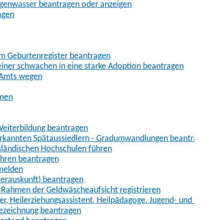
egenwasser beantragen oder anzeigen
agen
im Geburtenregister beantragen
iner schwachen in eine starke Adoption beantragen
 Amts wegen
hmen
eiterbildung beantragen
erkannten Spätaussiedlern - Gradumwandlungen beantragen
sländischen Hochschulen führen
ahren beantragen
nmelden
terauskunft) beantragen
im Rahmen der Geldwäscheaufsicht registrieren
ger, Heilerziehungsassistent, Heilpädagoge, Jugend- und Heimer
bezeichnung beantragen