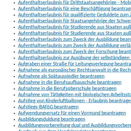
Aufenthaltserlaubnis für Drittstaatsangehörige - Mob
Aufenthaltserlaubnis für eine Beschäftigung beantra
Aufenthaltserlaubnis für qualifizierte Geduldete zu
Aufenthaltserlaubnis für Staatsangehörige der Schwe
Aufenthaltserlaubnis für Studierende aus Staaten 
Aufenthaltserlaubnis für Studierende aus Staaten a
Aufenthaltserlaubnis zum Zweck der Ausbildung bean
Aufenthaltserlaubnis zum Zweck der Ausbildung verl
Aufenthaltserlaubnis zum Zweck der Forschung bean
Aufenthaltserlaubnis zur Ausübung der selbständigen 
Aufgraben einer Straße für Leitungsverlegung beantr
Aufnahme als europäischer Rechtsanwalt in die Re
Aufnahme als Spätaussiedler beantragen
Aufnahme in die Berufsaufbauschule beantragen
Aufnahme in die Berufsoberschule beantragen
Aufnahme von Tätigkeiten mit biologischen Arbeitsst
Aufstieg von Kinderluftballonen - Erlaubnis beantrag
Aufstiegs-BAföG beantragen
Aufwendungsersatz für einen Vormund beantragen
Ausbildungsduldung beantragen
Ausbildungsvorbereitung dual und Ausbildungsvorber