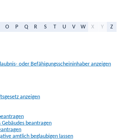
O
P
Q
R
S
T
U
V
W
X
Y
Z
aubnis- oder Befähigungsscheininhaber anzeigen
ftsgesetz anzeigen
beantragen
es Gebäudes beantragen
eantragen
gative amtlich beglaubigen lassen