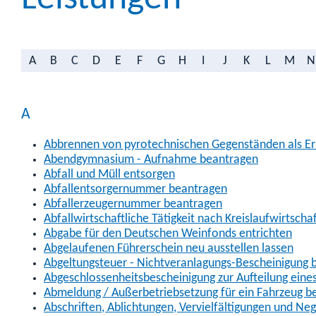
A
B
C
D
E
F
G
H
I
J
K
L
M
N
A
Abbrennen von pyrotechnischen Gegenständen als Erl
Abendgymnasium - Aufnahme beantragen
Abfall und Müll entsorgen
Abfallentsorgernummer beantragen
Abfallerzeugernummer beantragen
Abfallwirtschaftliche Tätigkeit nach Kreislaufwirtscha
Abgabe für den Deutschen Weinfonds entrichten
Abgelaufenen Führerschein neu ausstellen lassen
Abgeltungsteuer - Nichtveranlagungs-Bescheinigung 
Abgeschlossenheitsbescheinigung zur Aufteilung ein
Abmeldung / Außerbetriebsetzung für ein Fahrzeug b
Abschriften, Ablichtungen, Vervielfältigungen und Ne