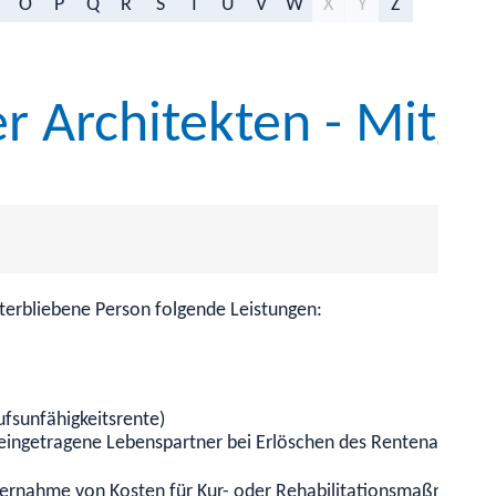
O
P
Q
R
S
T
U
V
W
X
Y
Z
r Architekten - Mitgl
terbliebene Person folgende Leistungen:
ufsunfähigkeitsrente)
 eingetragene Lebenspartner bei Erlöschen des Rentenanspruch
ernahme von Kosten für Kur- oder Rehabilitationsmaßnahmen,