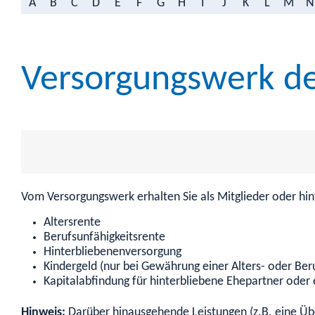
A
B
C
D
E
F
G
H
I
J
K
L
M
N
Versorgungswerk de
Vom Versorgungswerk erhalten Sie als Mitglieder oder hin
Altersrente
Berufsunfähigkeitsrente
Hinterbliebenenversorgung
Kindergeld (nur bei Gewährung einer Alters- oder Ber
Kapitalabfindung für hinterbliebene Ehepartner oder
Hinweis:
Darüber hinausgehende Leistungen (z.B. eine Üb