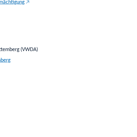
rmächtigung
rttemberg (VWDA)
mberg