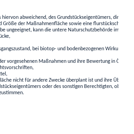
 hiervon abweichend, des Grundstückseigentümers, dinglich B
Größe der Maßnahmenfläche sowie eine flurstückscharfe kart
äbe ungeeignet, kann die untere Naturschutzbehörde im Einzel
ücke,
gangszustand, bei biotop- und bodenbezogenen Wirkungsbere
der vorgesehenen Maßnahmen und ihre Bewertung in Ökopunkt
tsvorschriften,
tel,
läche nicht für andere Zwecke überplant ist und ihre Überplan
ückseigentümers oder des sonstigen Berechtigten, ob sie der 
 zustimmen.