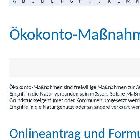
A
B
C
D
E
F
G
H
I
J
K
L
M
N
Ökokonto-Maßnahm
Ökokonto-Maßnahmen sind freiwillige Maßnahmen zur Auf
Eingriff in die Natur verbunden sein müssen. Solche Maß
Grundstückseigentümer oder Kommunen umgesetzt werden. 
Eingriffe in die Natur genutzt oder an andere verkauft we
Onlineantrag und Form