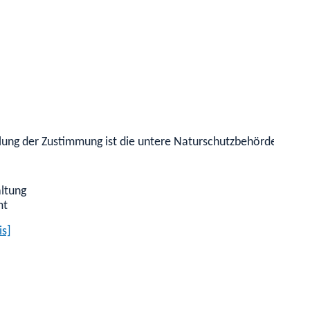
eilung der Zustimmung ist die untere Naturschutzbehörde.
altung
mt
is]