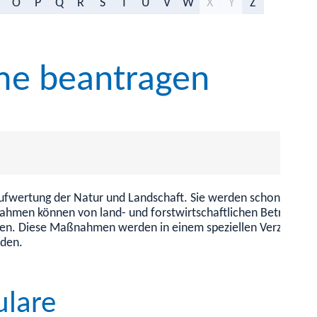
O
P
Q
R
S
T
U
V
W
X
Y
Z
e beantragen
wertung der Natur und Landschaft. Sie werden schon umgeset
nahmen können von land- und forstwirtschaftlichen Betrieben
Diese Maßnahmen werden in einem speziellen Verzeichnis ges
rden.
ulare