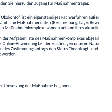
nden Sie hierzu den Zugang für Maßnahmenträger.
Ökokonto“ ist ein eigenständiges Fachverfahren außerhalb d
 sämtliche Maßnahmendaten (Beschreibung, Lage, Bewertung) i
ten Maßnahmenkomplexe können anhand ihres aktuellen Status 
 in der Aufgabenliste des Maßnahmenkomplexes abgearbeitet 
 Online-Anwendung bei der zuständigen unteren Naturschutzb
des Zustimmungsantrags den Status "beantragt" und wird der
t werden.
t der Umsetzung der Maßnahme beginnen.