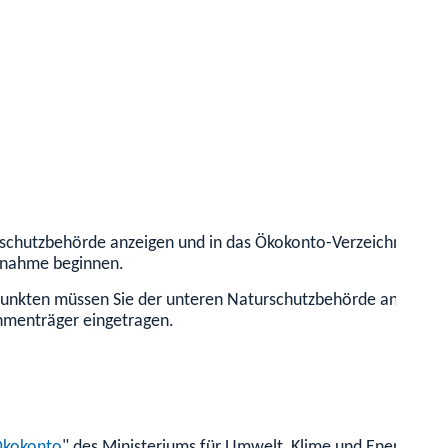
hutzbehörde anzeigen und in das Ökokonto-Verzeichnis aufne
ßnahme beginnen.
nkten müssen Sie der unteren Naturschutzbehörde anzeigen. 
menträger eingetragen.
kokonto
" des Ministeriums für Umwelt, Klime und Energiewi