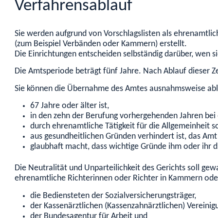
Verfahrensablauf
Sie werden aufgrund von Vorschlagslisten als ehrenamtlic
(zum Beispiel Verbänden oder Kammern)
erstellt.
Die Einrichtungen entscheiden selbständig darüber, wen sie
Die Amtsperiode beträgt fünf Jahre. Nach Ablauf dieser Zei
Sie können die Übernahme des Amtes ausnahmsweise ab
67 Jahre oder älter ist
,
in den zehn der Berufung vorhergehenden Jahren be
durch ehrenamtliche Tätigkeit für die Allgemeinheit
aus gesundheitlichen Gründen verhindert ist, das Amt
glaubhaft macht, dass wichtige Gründe ihm oder ih
Die Neutralität und Unparteilichkeit des Gerichts soll g
ehrenamtliche Richterinnen oder Richter in Kammern od
die Bediensteten der Sozialversicherungsträger,
der Kassenärztl
ichen (Kassenzahnärztlichen) Vereinig
der Bundesagentur für Arbeit und