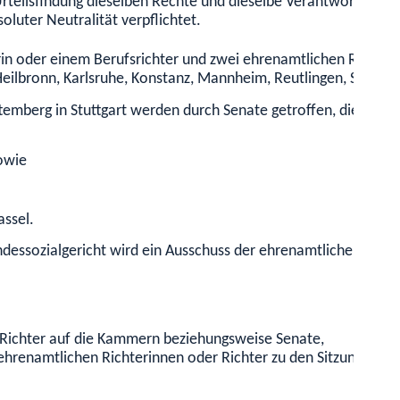
Urteilsfindung dieselben Rechte und dieselbe Verantwortung.
oluter Neutralität verpflichtet.
erin oder einem Berufsrichter und zwei ehrenamtlichen Richter
eilbronn, Karlsruhe,
Konstanz, Mannheim, Reutlingen, Stuttga
emberg in Stuttgart werden durch Senate getroffen, die folg
sowie
assel.
ndessozialgericht wird ein Ausschuss der ehrenamtlichen Richt
 Richter auf die Kammern beziehungsweise Senate,
 ehrenamtlic
hen Richterinnen oder Richter zu den Sitzungen.