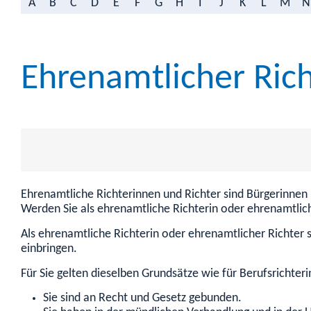
A
B
C
D
E
F
G
H
I
J
K
L
M
N
Ehrenamtlicher Rich
Ehrenamtliche Richterinnen und Richter sind Bürgerinnen
Werden Sie als ehrenamtliche Richterin oder ehrenamtlic
Als ehrenamtliche Richterin oder ehrenamtlicher Richter
einbringen.
Für Sie gelten dieselben Grundsätze wie für Berufsrichter
Sie sind an Recht und Gesetz gebunden.