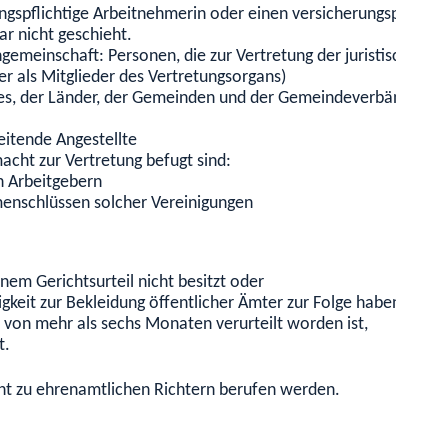
gspflichtige Arbeitnehmerin oder einen versicherungspflichti
ar nicht geschieht.
ngemeinschaft: Personen, die zur Vertretung der juristischen 
er als Mitglieder des Vertretungsorga
ns)
s, der Länder, der Gemeinden und der Gemeindeverbände (na
eitende Angestellte
macht zur Vertretung befugt
sind:
n Arbeitgebern
enschlüssen solcher Vereinigungen
einem
Gerichtsurteil
n
icht besitzt oder
higkeit zur Bekleidung öffentlicher Ämter zur Folge haben kann,
e von mehr als sechs Monaten verurteilt worden ist,
t.
icht zu ehrenamtlichen Richtern berufen werden.