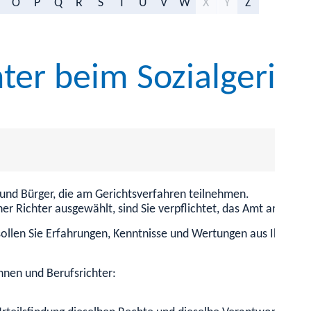
O
P
Q
R
S
T
U
V
W
X
Y
Z
ter beim Sozialgeric
 und Bürger, die am Gerichtsverfahren teilnehmen.
her Richter ausgewählt, sind Sie verpflichtet, das Amt anzun
 sollen Sie Erfahrungen, Kenntnisse und Wertungen aus Ihrem 
innen und Berufsrichter: