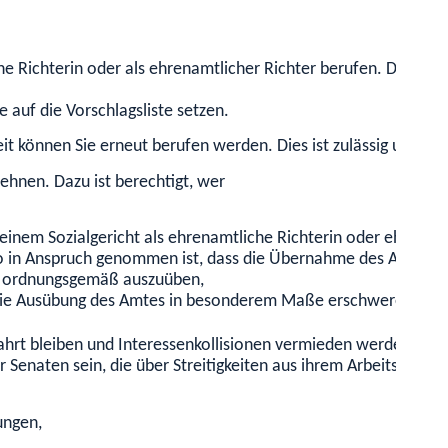
he Richterin oder als ehrenamtlicher Richter berufen. Diese L
 auf die Vorschlagsliste setzen.
t können Sie erneut berufen werden. Dies ist zulässig und in d
lehnen.
Dazu ist berechtigt, wer
i einem
Sozialgericht
als ehrenamtliche R
ichterin oder ehrenamt
 so in Anspruch genommen ist, dass die Übernahme des Amtes 
 ordn
ungsgemäß auszuüben,
r die Ausübung des Amtes in besonderem Maße erschweren.
ewahrt bleiben und Interessenkollisionen vermieden werden. Da
er Senaten
sein, die über Streitigkeiten aus ihrem Arbeitsgebie
ungen,