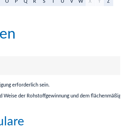
O
P
Q
R
S
T
U
V
W
X
Y
Z
gen
ung erforderlich sein.
und Weise der Rohstoffgewinnung und dem flächenmäßigen Um
ulare