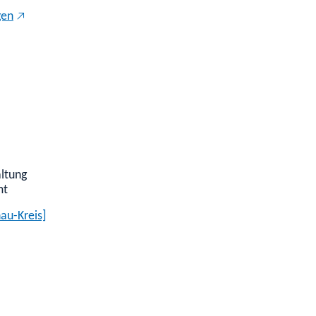
gen
altung
mt
au-Kreis]