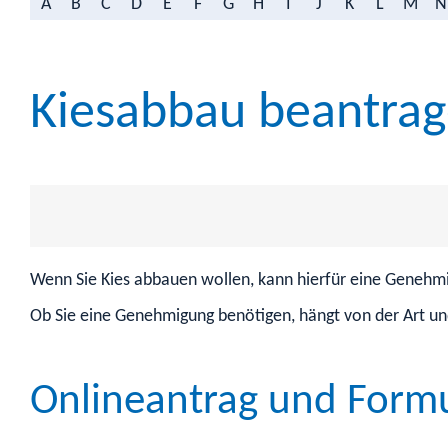
A
B
C
D
E
F
G
H
I
J
K
L
M
N
Kiesabbau beantra
Wenn Sie Kies abbauen wollen, kann hierfür eine Genehmig
Ob Sie eine Genehmigung benötigen, hängt von der Art 
Onlineantrag und Form