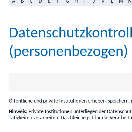
A
B
C
D
E
F
G
H
I
J
K
L
M
N
Datenschutzkontrol
(personenbezogen)
Öffentliche und private Institutionen erheben, speichern
Hinweis:
Private Institutionen unterliegen der Datenschu
Tätigkeiten verarbeiten. Das Gleiche gilt für die Verarbei