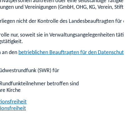
 Privatpersonen auftreten oder eine selbständige Tätigkeit ausü
ungen und Vereinigungen (GmbH, OHG, KG, Verein, Stiftung, Par
rliegen nicht der Kontrolle des Landesbeauftragten für den Da
rolle nur, soweit sie in Verwaltungsangelegenheiten tätig wer
tätigkeit.
h an den
betrieblichen Beauftragten für den Datenschutz
wende
Südwestrundfunk (SWR) für
Rundfunkteilnehmer betroffen sind
hre Kirche
ionsfreiheit
ionsfreiheit