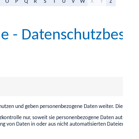
O
P
Q
R
S
T
U
V
W
X
Y
Z
le - Datenschutzbesc
, nutzen und geben personenbezogene Daten weiter. Diese Vera
tzkontrolle nur, soweit sie personenbezogene Daten
automatis
tung von Daten
in oder aus nicht automatisierten Dateien ("Dat