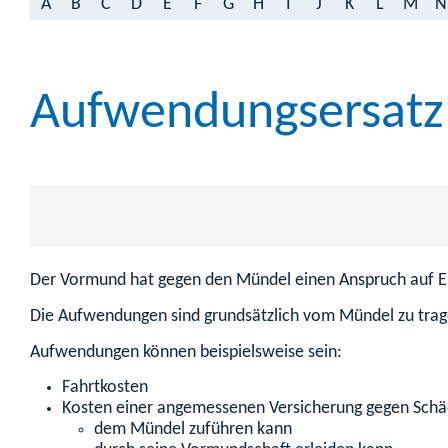
A
B
C
D
E
F
G
H
I
J
K
L
M
N
Aufwendungsersatz
Der Vormund hat gegen den Mündel einen Anspruch auf E
Die Aufwendungen sind grundsätzlich vom Mündel zu trage
Aufwendungen können beispielsweise sein:
Fahrtkosten
Kosten einer angemessenen Versicherung gegen Schä
dem Mündel zuführen kann