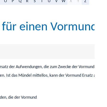
O
P
Q
R
S
T
U
V
W
X
Y
Z
 für einen Vormund 
rsatz der Aufwendungen, die zum Zwecke der Vormundschaft a
n. Ist das Mündel mittellos, kann der Vormund Ersatz aus der
den, die der Vormund