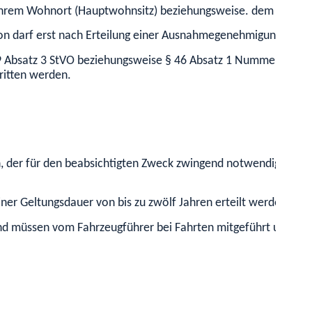
ch Ihrem Wohnort (Hauptwohnsitz) beziehungsweise. dem Sitz I
ion darf erst nach Erteilung einer Ausnahmegenehmigung vo
§ 29 Absatz 3 StVO beziehungsweise § 46 Absatz 1 Nummer 5 S
ritten werden.
er für den beabsichtigten Zweck zwingend notwendig ist (str
 Geltungsdauer von bis zu zwölf Jahren erteilt werden, eine 
nd müssen vom Fahrzeugführer bei Fahrten mitgeführt und ber