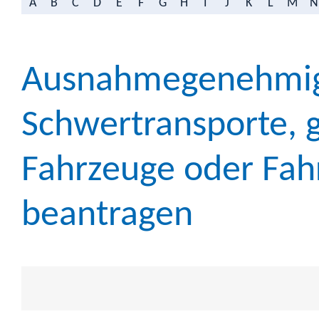
A
B
C
D
E
F
G
H
I
J
K
L
M
N
Ausnahmegenehmig
Schwertransporte, 
Fahrzeuge oder Fah
beantragen