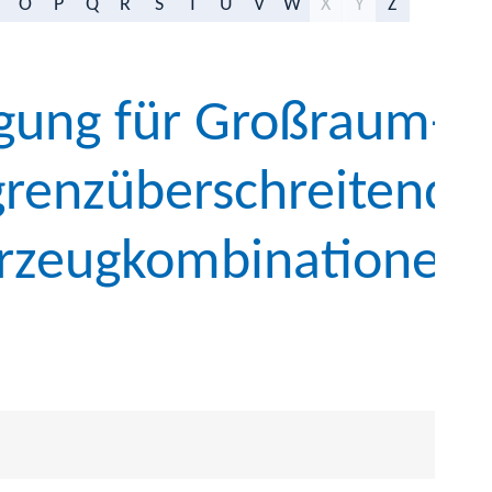
O
P
Q
R
S
T
U
V
W
X
Y
Z
ung für Großraum- 
grenzüberschreitende
rzeugkombinationen 