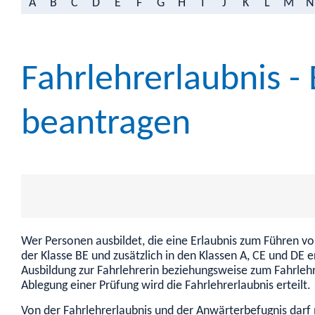
A
B
C
D
E
F
G
H
I
J
K
L
M
N
Fahrlehrerlaubnis -
beantragen
Wer Personen ausbildet, die eine Erlaubnis zum Führen von
der Klasse BE und zusätzlich in den Klassen A, CE und DE 
Ausbildung zur Fahrlehrerin beziehungsweise zum Fahrlehrer
Ablegung einer Prüfung wird die Fahrlehrerlaubnis erteilt.
Von der Fahrlehrerlaubnis und der Anwärterbefugnis darf