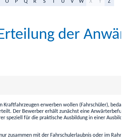
O
P
Q
R
S
T
U
V
W
X
Y
Z
 Erteilung der Anwärt
 Kraftfahrzeugen erwerben wollen (Fahrschüler), bedarf der Fa
erteilt. Der Bewerber erhält zunächst eine Anwärterbefugnis.
D
 speziell für die praktische Ausbildung in einer Ausbildungsfah
 nur zusammen mit der Fahrschulerlaubnis oder im Rahmen eine