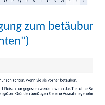
O
P
Q
R
S
T
U
V
W
X
Y
Z
ng zum betäubungsl
hten")
nur schlachten, wenn Sie sie vorher betäuben.
arf Fleisch nur gegessen werden, wenn das Tier ohne Betäubun
 religiösen Gründen benötigen Sie eine Ausnahmegenehmigung.