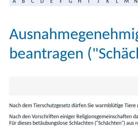
A
B
C
D
E
F
G
H
I
J
K
L
M
N
Ausnahmegenehmigu
beantragen ("Schäc
Nach dem Tierschutzgesetz dürfen Sie warmblütige Tiere 
Nach den Vorschriften einiger Religionsgemeinschaften d
Für dieses betäubungslose Schlachten ("Schächten") aus