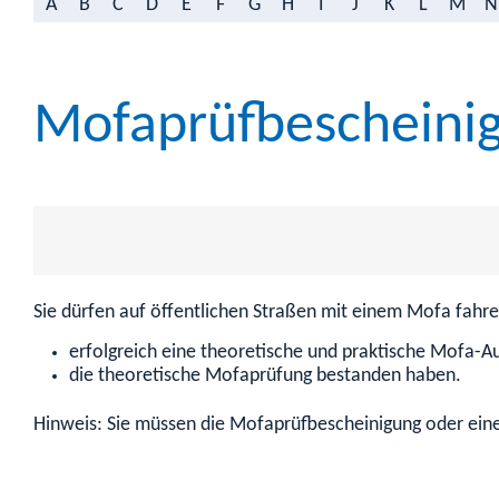
A
B
C
D
E
F
G
H
I
J
K
L
M
N
Mofaprüfbescheini
Sie dürfen auf öffentlichen Straßen mit einem Mofa fahre
erfolgreich eine theoretische und praktische Mofa-A
die theoretische Mofaprüfung bestanden haben.
Hinweis:
Sie müssen die Mofaprüfbescheinigung oder ein