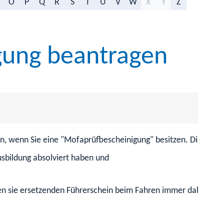
O
P
Q
R
S
T
U
V
W
X
Y
Z
gung beantragen
n, wenn Sie eine "Mofaprüfbescheinigung" besitzen. Diese erh
usbildung absolviert haben und
en sie ersetzenden Führerschein beim Fahren immer dabei hab