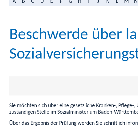
A
B
C
D
E
F
G
H
I
J
K
L
M
N
Beschwerde über la
Sozialversicherungs
Sie möchten sich über eine gesetzliche Kranken-, Pflege-
zuständigen Stelle im Sozialministerium Baden-Württembe
Über das Ergebnis der Prüfung werden Sie schriftlich infor