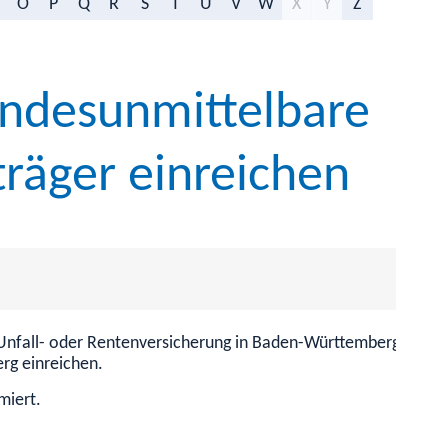
O
P
Q
R
S
T
U
V
W
X
Y
Z
ndesunmittelbare
träger einreichen
, Unfall- oder Rentenversicherung in Baden-Württemberg besch
rg einreichen.
miert.