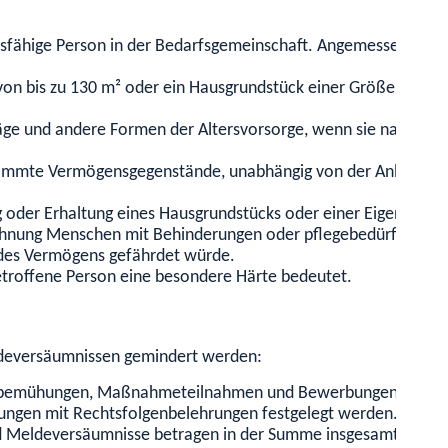
bsfähige Person in der Bedarfsgemeinschaft. Angemessen ist ei
n bis zu 130 m² oder ein Hausgrundstück einer Größe von bis
äge und andere Formen der Altersvorsorge, wenn sie nach Bund
timmte Vermögensgegenstände, unabhängig von der Anlageform. D
g oder Erhaltung eines Hausgrundstücks oder einer Eigentums
hnung Menschen mit Behinderungen oder pflegebedürftigen M
 des Vermögens gefährdet würde.
etroffene Person eine besondere Härte bedeutet.
ldeversäumnissen gemindert werden:
nbemühungen, Maßnahmeteilnahmen und Bewerbungen auf Vermi
derungen mit Rechtsfolgenbelehrungen festgelegt werden.
d Meldeversäumnisse betragen in der Summe insgesamt höchs