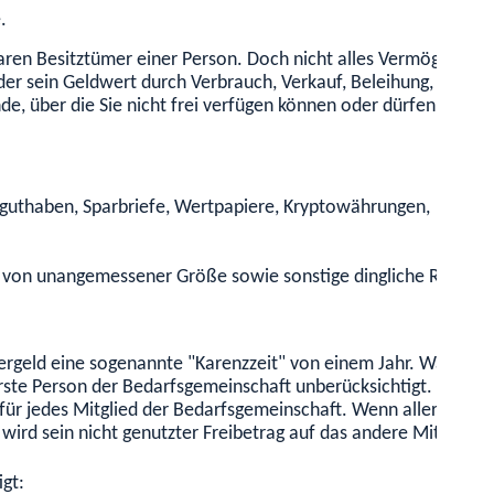
.
aren Besitztümer einer Person. Doch nicht alles Vermögen m
er sein Geldwert durch Verbrauch, Verkauf, Beleihung, Vermi
, über die Sie nicht frei verfügen können oder dürfen, beispi
guthaben, Sparbriefe, Wertpapiere, Kryptowährungen,
on unangemessener Größe sowie sonstige dingliche Rechte 
gergeld eine sogenannte "Karenzzeit" von einem Jahr. Während
rste Person der Bedarfsgemeinschaft unberücksichtigt. Für je
 für jedes Mitglied der Bedarfsgemeinschaft. Wenn allerdings
 wird sein nicht genutzter Freibetrag auf das andere Mitglied
gt: