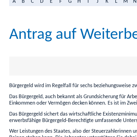
A
B
C
D
E
F
G
H
I
J
K
L
M
N
Antrag auf Weiterbe
Bürgergeld wird im Regelfall für sechs beziehungsweise z
Das Bürgergeld, auch bekannt als Grundsicherung für Arbe
Einkommen oder Vermögen decken können. Es ist im Zweite
Das Bürgergeld sichert das wirtschaftliche Existenzminimu
erwerbsfähige Bürgergeld-Berechtigte umfassende Unterst
Wer Leistungen des Staates, also der Steuerzahlerinnen u