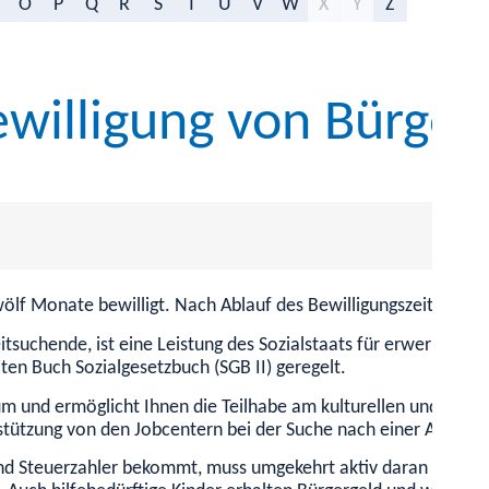
O
P
Q
R
S
T
U
V
W
X
Y
Z
willigung von Bürgerg
wölf Monate bewilligt. Nach Ablauf des Bewilligungszeitraums 
itsuchende, ist eine Leistung des Sozialstaats für erwerbsfäh
n Buch Sozialgesetzbuch (SGB II) geregelt.
m und ermöglicht Ihnen die Teilhabe am kulturellen und sozial
ützung von den Jobcentern bei der Suche nach einer Arbeit o
nd Steuerzahler bekommt, muss umgekehrt aktiv daran mitwirke