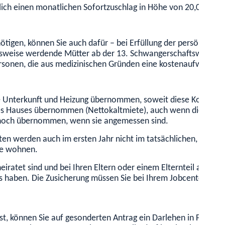
lich einen monatlichen Sofortzuschlag in Höhe von 20,00 EUR 
igen, können Sie auch dafür – bei Erfüllung der persönlichen
lsweise werdende Mütter ab der 13. Schwangerschaftswoche, 
ersonen, die aus medizinischen Gründen eine kostenaufwändig
e Unterkunft und Heizung übernommen, soweit diese Kosten an
es Hauses übernommen (Nettokaltmiete), auch wenn diese nic
r noch übernommen, wenn sie angemessen sind.
izkosten werden auch im ersten Jahr nicht im tatsächlichen,
ie wohnen.
heiratet sind und bei Ihren Eltern oder einem Elternteil ausz
s haben. Die Zusicherung müssen Sie bei Ihrem Jobcenter bea
t ist, können Sie auf gesonderten Antrag ein Darlehen in For