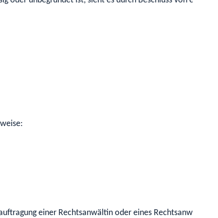
ig oder unbegründet ist, sieht es durch Beschluss von einer E
sweise:
auftragung einer Rechtsanwältin oder eines Rechtsanwalts, en