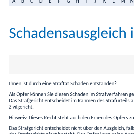
A
B
C
D
E
F
G
H
I
J
K
L
M
N
Schadensausgleich 
Ihnen ist durch eine Straftat Schaden entstanden?
Als Opfer können Sie diesen Schaden im Strafverfahren g
Das Strafgericht entscheidet im Rahmen des Strafurteils 
Zivilgericht.
Hinweis:
Dieses Recht steht auch den Erben des Opfers zu
Das Strafgericht entscheidet nicht über den Ausgleich, fal