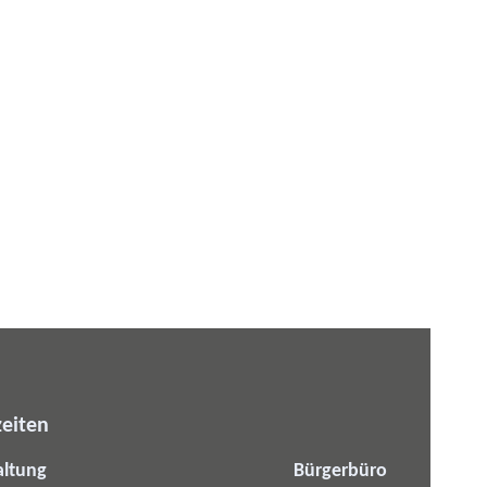
eiten
altung
Bürgerbüro