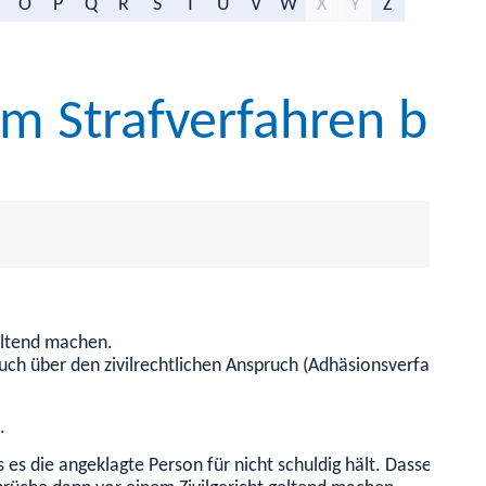
O
P
Q
R
S
T
U
V
W
X
Y
Z
im Strafverfahren be
eltend machen.
auch über den zivilrechtlichen Anspruch (Adhäsionsverfahren).
.
ls es die angeklagte Person für nicht schuldig hält. Dasselbe 