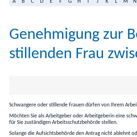
A
B
C
D
E
F
G
H
I
J
K
L
M
N
Genehmigung zur Be
stillenden Frau zwi
Schwangere oder stillende Frauen dürfen von Ihrem Arbe
Möchten Sie als Arbeitgeber oder Arbeitgeberin eine sch
für Sie zuständigen Arbeitsschutzbehörde stellen.
Solange die Aufsichtsbehörde den Antrag nicht ablehnt ode