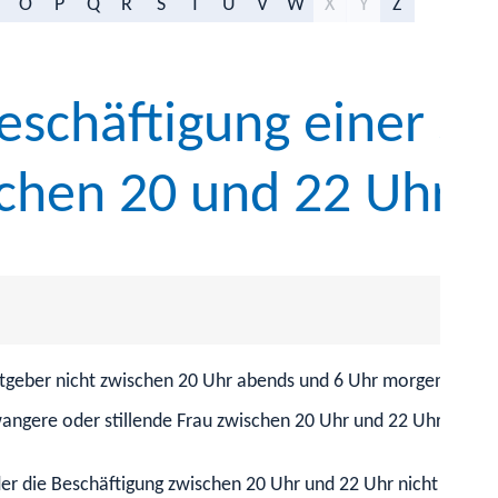
O
P
Q
R
S
T
U
V
W
X
Y
Z
schäftigung einer s
schen 20 und 22 Uhr 
itgeber nicht zwischen 20 Uhr abends und 6 Uhr morgens besc
wangere oder stillende Frau zwischen 20 Uhr und 22 Uhr besch
r die Beschäftigung zwischen 20 Uhr und 22 Uhr nicht vorläufi