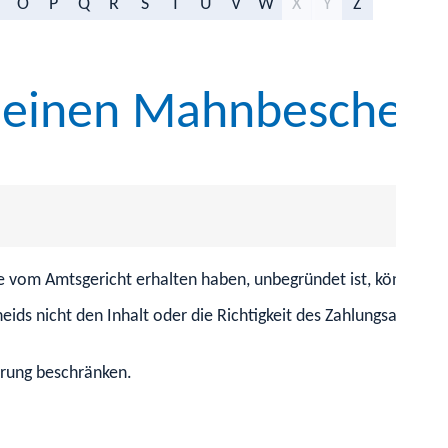
O
P
Q
R
S
T
U
V
W
X
Y
Z
 einen Mahnbescheid 
ie vom Amtsgericht erhalten haben, unbegründet ist, können S
eids nicht den Inhalt oder die Richtigkeit des Zahlungsanspruc
erung beschränken.