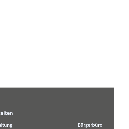
eiten
altung
Bürgerbüro