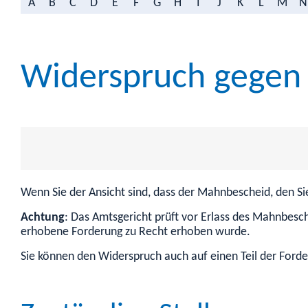
A
B
C
D
E
F
G
H
I
J
K
L
M
N
Widerspruch gegen
Wenn Sie der Ansicht sind, dass der Mahnbescheid, den S
Achtung
: Das Amtsgericht prüft vor Erlass des Mahnbesch
erhobene Forderung zu Recht erhoben wurde.
Sie können den Widerspruch auch auf einen Teil der Ford