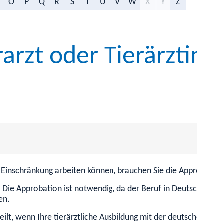
O
P
Q
R
S
T
U
V
W
X
Y
Z
arzt oder Tierärztin a
ne Einschränkung arbeiten können, brauchen Sie die Approbation
. Die Approbation ist notwendig, da der Beruf in Deutschland 
en.
ilt, wenn Ihre tierärztliche Ausbildung mit der deutschen Ausbi