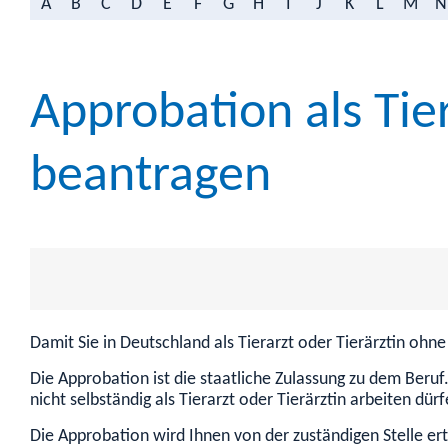
A
B
C
D
E
F
G
H
I
J
K
L
M
N
Approbation als Tier
beantragen
Damit Sie in Deutschland als Tierarzt oder Tierärztin oh
Die Approbation ist die staatliche Zulassung zu dem Beruf
nicht selbständig als Tierarzt oder Tierärztin arbeiten dürf
Die Approbation wird Ihnen von der zuständigen Stelle erte