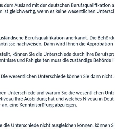
us dem Ausland mit der deutschen Berufsqualifikation als Tierar
ion ist gleichwertig, wenn es keine wesentlichen Unterschiede 
 ausländische Berufsqualifikation anerkannt. Die Behörde kann 
tnisse nachweisen. Dann wird Ihnen die Approbation als Tierar
tellt, können Sie die Unterschiede durch Ihre Berufspraxis und
ntnisse und Fähigkeiten muss die zuständige Behörde Ihres He
. Die wesentlichen Unterschiede können Sie dann nicht ausglei
ichen Unterschiede und warum Sie die wesentlichen Unterschied
iveau Ihre Ausbildung hat und welches Niveau in Deutschland n
er an, eine Kenntnisprüfung abzulegen.
Sie die Unterschiede nicht ausgleichen können, können Sie eine