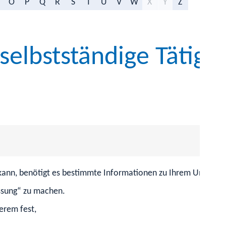
O
P
Q
R
S
T
U
V
W
X
Y
Z
lbstständige Tätigke
 kann, benötigt es bestimmte Informationen zu Ihrem Unterneh
ssung“ zu machen.
erem fest,