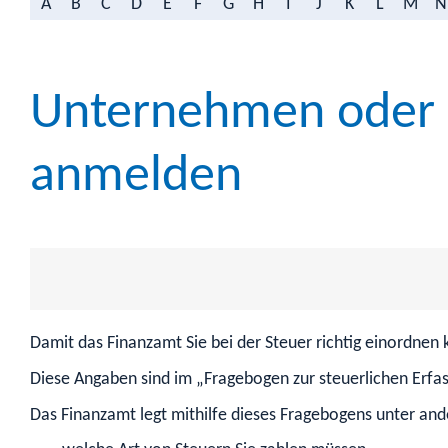
A
B
C
D
E
F
G
H
I
J
K
L
M
N
Unternehmen oder se
anmelden
Damit das Finanzamt Sie bei der Steuer richtig einordnen
Diese Angaben sind im „Fragebogen zur steuerlichen Erfa
Das Finanzamt legt mithilfe dieses Fragebogens unter and