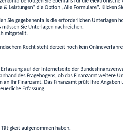
konto benötigen Sie ebenfalls für die elektronische Übermitt
& Leistungen“ die Option „Alle Formulare“. Klicken Sie dann a
aden Sie gegebenenfalls die erforderlichen Unterlagen hoch. S
s müssen Sie Unterlagen nachreichen.
h mitgeteilt.
ändischem Recht steht derzeit noch kein Onlineverfahren zur V
 Erfassung auf der Internetseite der Bundesfinanzverwaltung h
ie anhand des Fragebogens, ob das Finanzamt weitere Unterlage
n an Ihr Finanzamt. Das Finanzamt prüft Ihre Angaben und ge
teuerliche Erfassung.
ie Tätigkeit aufgenommen haben.