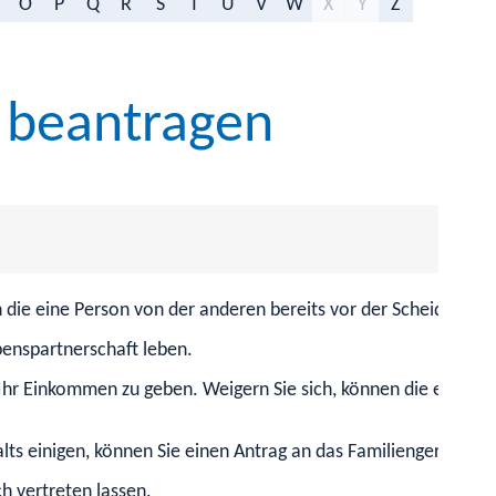
O
P
Q
R
S
T
U
V
W
X
Y
Z
 beantragen
n die eine Person von der anderen bereits vor der Scheidung 
benspartnerschaft leben.
ber Ihr Einkommen zu geben. Weigern Sie sich, können die ent
ts einigen, können Sie einen Antrag an das Familiengericht ste
h vertreten lassen.