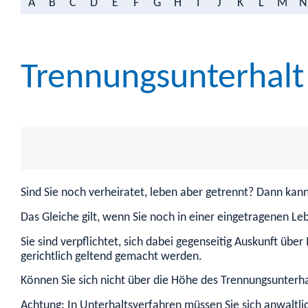
A
B
C
D
E
F
G
H
I
J
K
L
M
N
Trennungsunterhalt
Sind Sie noch verheiratet, leben aber getrennt? Dann kan
Das Gleiche gilt, wenn Sie noch in einer eingetragenen Le
Sie sind verpflichtet, sich dabei gegenseitig Auskunft ü
gerichtlich geltend gemacht werden.
Können Sie sich nicht über die Höhe des Trennungsunterhal
Achtung: In Unterhaltsverfahren müssen Sie sich anwaltlic