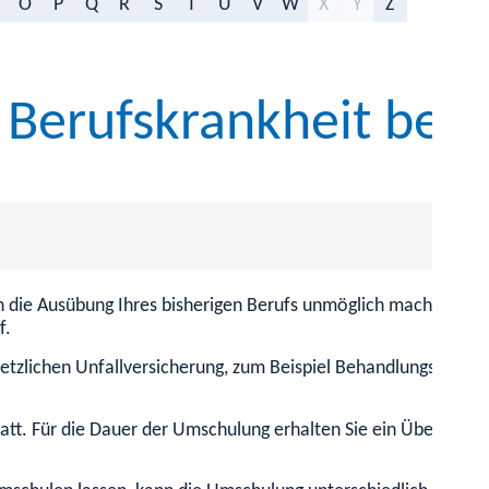
O
P
Q
R
S
T
U
V
W
X
Y
Z
Berufskrankheit bea
n die Ausübung Ihres bisherigen Berufs unmöglich macht? Wenn 
f.
etzlichen Unfallversicherung
,
zum Beispiel Behandlungskosten
t. Für die Dauer der Umschulung erhalten Sie ein Übergangsge