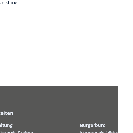
leistung
eiten
altung
Bürgerbüro