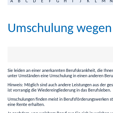
A
B
C
D
E
F
G
H
I
J
K
L
M
N
Umschulung wegen 
Sie leiden an einer anerkannten Berufskrankheit, die Ihne
unter Umständen eine Umschulung in einen anderen Beru
Hinweis:
Möglich sind auch andere Leistungen aus der ges
ist vorrangig die Wiedereingliederung in das Berufsleben.
Umschulungen finden meist in Berufsförderungswerken stat
eine Rente erhalten.