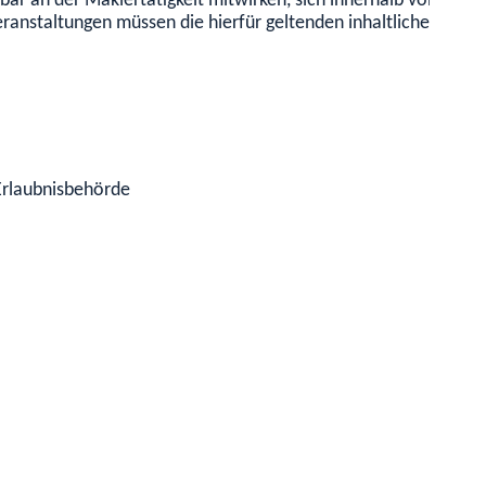
elbar an der Maklertätigkeit mitwirken, sich innerhalb von 3 
eranstaltungen müssen die hierfür geltenden inhaltlichen Anfo
 Erlaubnisbehörde