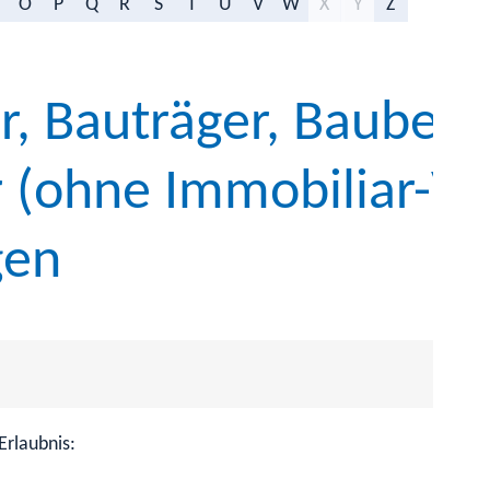
O
P
Q
R
S
T
U
V
W
X
Y
Z
, Bauträger, Baubetr
r (ohne Immobiliar-V
gen
Erlaubnis: