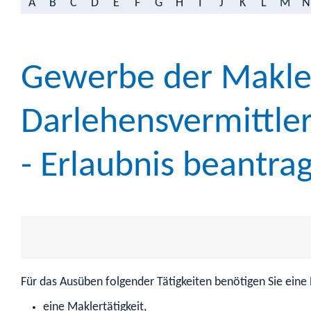
A
B
C
D
E
F
G
H
I
J
K
L
M
N
Gewerbe der Makler
Darlehensvermittle
- Erlaubnis beantra
Für das Ausüben folgender Tätigkeiten benötigen Sie eine 
eine Maklertätigkeit,