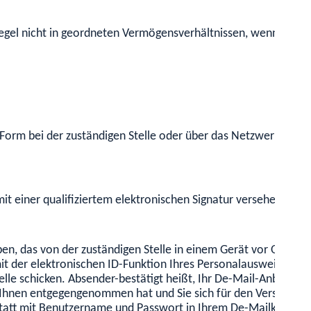
Regel nicht in geordneten Vermögensverhältnissen, wenn über 
er Form bei der zuständigen Stelle oder über das Netzwerk einh
it einer qualifiziertem elektronischen Signatur versehen sein.
n, das von der zuständigen Stelle in einem Gerät vor Ort oder 
mit der elektronischen ID-Funktion Ihres Personalausweises ode
le schicken. Absender-bestätigt heißt, Ihr De-Mail-Anbieter be
n Ihnen entgegengenommen hat und Sie sich für den Versand die
tatt mit Benutzername und Passwort in Ihrem De-Mailkonto 