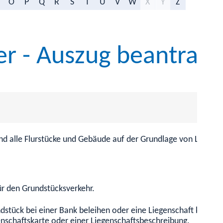
O
P
Q
R
S
T
U
V
W
X
Y
Z
er - Auszug beantrag
nd alle Flurstücke und Gebäude auf der Grundlage von Liegen
ür den Grundstücksverkehr.
ndstück bei einer Bank beleihen oder eine Liegenschaft kaufen
enschaftskarte oder einer Liegenschaftsbeschreibung.