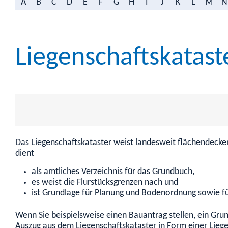
A
B
C
D
E
F
G
H
I
J
K
L
M
N
Liegenschaftskatast
Das Liegenschaftskataster weist landesweit flächendecke
dient
als amtliches Verzeichnis für das Grundbuch,
es weist die Flurstücksgrenzen nach und
ist Grundlage für Planung und Bodenordnung sowie f
Wenn Sie beispielsweise einen Bauantrag stellen, ein Gru
Auszug aus dem Liegenschaftskataster in Form einer Lieg