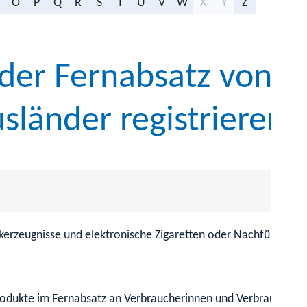
O
P
Q
R
S
T
U
V
W
X
Y
Z
der Fernabsatz von T
sländer registrieren
zeugnisse und elektronische Zigaretten oder Nachfüllbehälte
rodukte im Fernabsatz an Verbraucherinnen und Verbraucher i