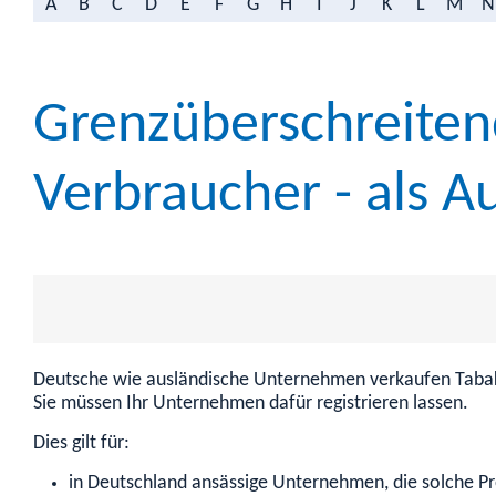
A
B
C
D
E
F
G
H
I
J
K
L
M
N
Grenzüberschreiten
Verbraucher - als Au
Deutsche wie ausländische Unternehmen verkaufen Tabaker
Sie müssen Ihr Unternehmen dafür registrieren lassen.
Dies gilt für:
in Deutschland ansässige Unternehmen, die solche P