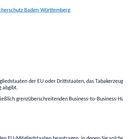
ucherschutz Baden-Württemberg
liedstaaten der EU oder Drittstaaten, das Tabakerzeugnisse üb
 abgibt.
hließlich grenzüberschreitenden Business-to-Business-Handel b
allen EU-Mitgliedstaaten beantragen, in denen Sie solche Pro