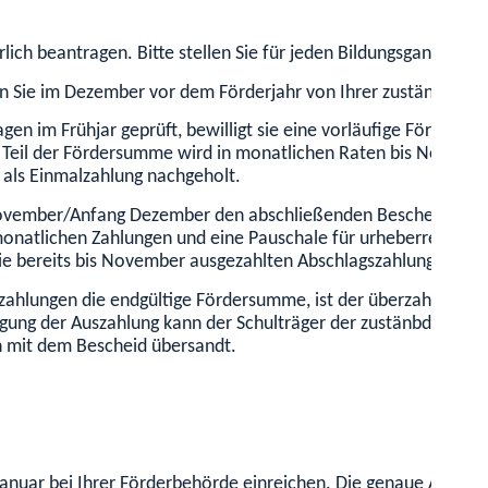
lich beantragen. Bitte stellen Sie für jeden Bildungsgang eine
ten Sie im Dezember vor dem Förderjahr von Ihrer zuständigen
en im Frühjar geprüft, bewilligt sie eine vorläufige Fördersu
er Teil der Fördersumme wird in monatlichen Raten bis Novembe
 als Einmalzahlung nachgeholt.
 November/Anfang Dezember den abschließenden Bescheid und 
onatlichen Zahlungen und eine Pauschale für urheberrechtlich
ie bereits
bis November
ausgezahlten Abschlagszahlungen über
zahlungen die endgültige Fördersumme, ist der überzahlte Bet
igung der Auszahlung kann der Schulträger der zustänbdigen F
 mit dem Bescheid übersandt.
anuar bei Ihrer Förderbehörde einreichen. Die genaue Antragsfr