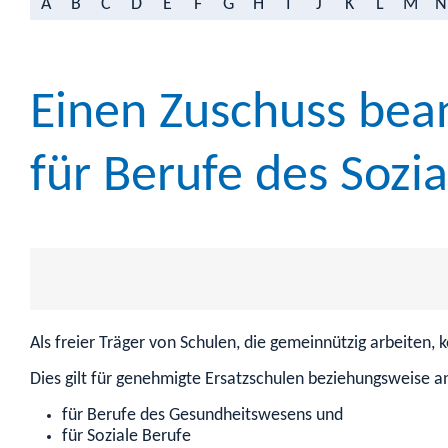
A
B
C
D
E
F
G
H
I
J
K
L
M
N
Einen Zuschuss bean
für Berufe des Soz
Als freier Träger von Schulen, die gemeinnützig arbeiten
Dies gilt für genehmigte Ersatzschulen beziehungsweise 
für Berufe des Gesundheitswesens und
für Soziale Berufe