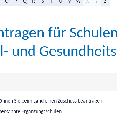
O
P
Q
R
S
T
U
V
W
X
Y
Z
tragen für Schulen in 
ial- und Gesundheitsw
, können Sie beim Land einen Zuschuss beantragen.
anerkannte Ergänzungsschulen