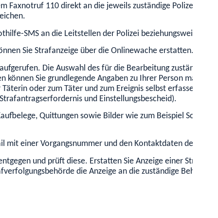
 Faxnotruf 110 direkt an die jeweils zuständige Polizeidiens
reichen.
thilfe-SMS an die Leitstellen der Polizei beziehungsweise de
nnen Sie Strafanzeige über die Onlinewache erstatten. Hierbe
aufgerufen. Die Auswahl des für die Bearbeitung zuständigen 
ten können Sie grundlegende Angaben zu Ihrer Person machen 
r Täterin oder zum Täter und zum Ereignis selbst erfassen. Die
trafantragserfordernis und Einstellungsbescheid).
Kaufbelege, Quittungen sowie Bilder wie zum Beispiel Screens
ail mit einer Vorgangsnummer und den Kontaktdaten der bearb
 entgegen und prüft diese. Erstatten Sie Anzeige einer Strafta
fverfolgungsbehörde die Anzeige an die zuständige Behörde.