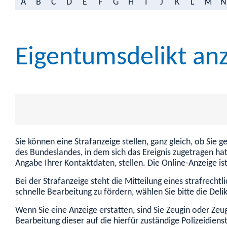
A
B
C
D
E
F
G
H
I
J
K
L
M
N
Eigentumsdelikt an
Sie können eine Strafanzeige stellen, ganz gleich, ob Sie 
des Bundeslandes, in dem sich das Ereignis zugetragen ha
Angabe Ihrer Kontaktdaten, stellen. Die Online-Anzeige is
Bei der Strafanzeige steht die Mitteilung eines strafrech
schnelle Bearbeitung zu fördern, wählen Sie bitte die Del
Wenn Sie eine Anzeige erstatten, sind Sie Zeugin oder Zeu
Bearbeitung dieser auf die hierfür zuständige Polizeidie