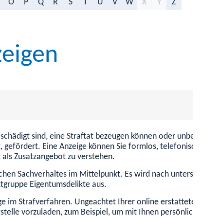
O
P
Q
R
S
T
U
V
W
X
Y
Z
zeigen
geschädigt sind, eine Straftat bezeugen können oder unbeteiligt
t, gefördert. Eine Anzeige können Sie formlos, telefonisch, 
t als Zusatzangebot zu verstehen.
tlichen Sachverhaltes im Mittelpunkt. Es wird nach unterschie
iktgruppe Eigentumsdelikte aus.
ge im Strafverfahren. Ungeachtet Ihrer online erstatteten Anz
nststelle vorzuladen, zum Beispiel, um mit Ihnen persönlich e