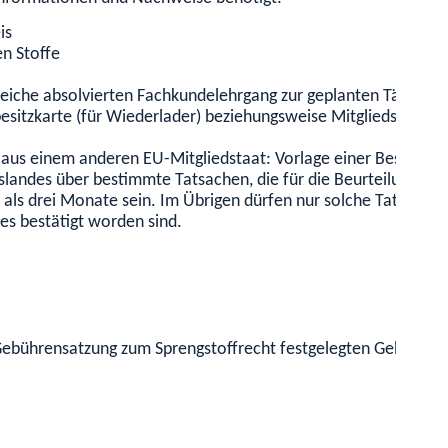
is
n Stoffe
iche absolvierten Fachkundelehrgang zur geplanten Tätigkeit
sitzkarte (für Wiederlader) beziehungsweise Mitgliedsbeschei
 aus einem anderen EU-Mitgliedstaat: Vorlage einer Bescheinig
ndes über bestimmte Tatsachen, die für die Beurteilung der Zu
ter als drei Monate sein. Im Übrigen dürfen nur solche Tatsac
es bestätigt worden sind.
r Gebührensatzung zum Sprengstoffrecht festgelegten Gebühren