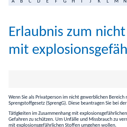
A
B
C
D
E
F
G
H
I
J
K
L
M
N
Erlaubnis zum nic
mit explosionsgefäh
Wenn Sie als Privatperson im nicht gewerblichen Bereich 
Sprengstoffgesetz (SprengG). Diese beantragen Sie bei de
Tätigkeiten im Zusammenhang mit explosionsgefährlichen S
Gefahren zu schützen. Um Unfälle und Missbrauch zu verm
mit explosionsgefährlichen Stoffen umgehen wollen.