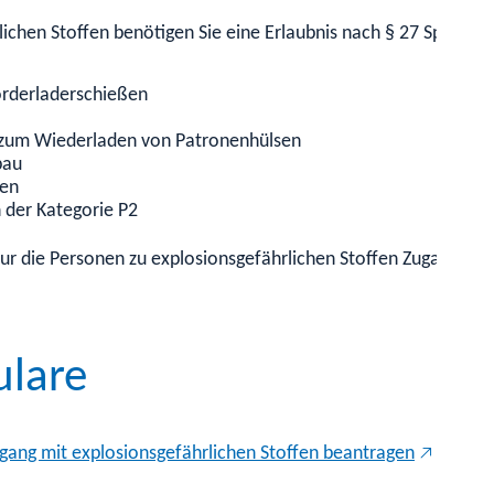
chen Stoffen benötigen Sie eine Erlaubnis nach § 27 SprengG 
orderladerschießen
r zum Wiederladen von Patronenhülsen
bau
ken
 der Kategorie P2
s nur die Personen zu explosionsgefährlichen Stoffen Zugang e
ulare
ang mit explosionsgefährlichen Stoffen beantragen