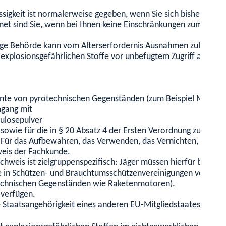
ässigkeit ist normalerweise gegeben, wenn Sie sich bisher geset
gnet sind Sie, wenn bei Ihnen keine Einschränkungen zum Beisp
dige Behörde kann vom Alterserfordernis Ausnahmen zulassen. 
explosionsgefährlichen Stoffe vor unbefugtem Zugriff auch du
mente von pyrotechnischen Gegenständen (zum Beispiel Model
mgang mit
lulosepulver
wie für die in § 20 Absatz 4 der Ersten Verordnung zum Spreng
 Für das Aufbewahren, das Verwenden, das Vernichten, den Er
weis der Fachkunde.
weis ist zielgruppenspezifisch: Jäger müssen hierfür beispiel
e in Schützen- und Brauchtumsschützenvereinigungen vorlegen.
echnischen Gegenständen wie Raketenmotoren).
verfügen.
 Staatsangehörigkeit eines anderen EU-Mitgliedstaates besitz