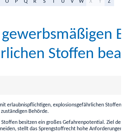
O
P
Q
R
S
T
U
V
W
X
Y
Z
ht gewerbsmäßigen E
rlichen Stoffen bean
mit erlaubnispflichtigen, explosionsgefährlichen Stoffen umg
r zuständigen Behörde.
toffen besitzen ein großes Gefahrenpotential. Ziel des Spren
eiden, stellt das Sprengstoffrecht hohe Anforderungen an Eig