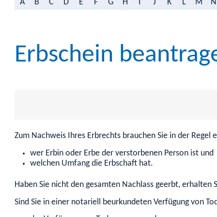
A
B
C
D
E
F
G
H
I
J
K
L
M
N
Erbschein beantrag
Zum Nachweis Ihres Erbrechts brauchen Sie in der Regel e
wer Erbin oder Erbe der verstorbenen Person ist und
welchen Umfang die Erbschaft hat.
Haben Sie nicht den gesamten Nachlass geerbt, erhalten S
Sind Sie in einer notariell beurkundeten Verfügung von To