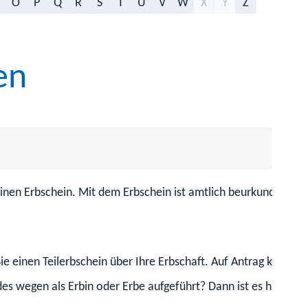
O
P
Q
R
S
T
U
V
W
X
Y
Z
en
inen Erbschein. Mit dem Erbschein ist amtlich beurkundet,
ie einen Teilerbschein über Ihre Erbschaft. Auf Antrag können
des wegen als Erbin oder Erbe aufgeführt? Dann ist es
häufig
a