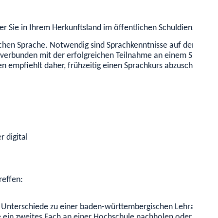
r Sie in Ihrem Herkunftsland im öffentlichen Schuldienst arbe
tschen Sprache. Notwendig sind Sprachkenntnisse auf dem N
 verbunden mit der erfolgreichen Teilnahme an einem Sprachkol
gen empfiehlt daher, frühzeitig einen Sprachkurs abzuschließ
r digital
reffen:
che Unterschiede zu einer baden-württembergischen Lehramtsbe
e ein zweites Fach an einer Hochschule nachholen oder die Ken