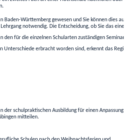
n.
er in Baden-Württemberg gewesen und Sie können dies auch nic
r Lehrgang notwendig. Die Entscheidung, ob Sie das eine oder 
 den für die einzelnen Schularten zuständigen Seminaren für A
n Unterschiede erbracht worden sind, erkennt das Regierungsp
in der schulpraktischen Ausbildung für einen Anpassungslehrgan
bingen mitteilen.
berufliche Schulen nach den Weihnachtsferien und