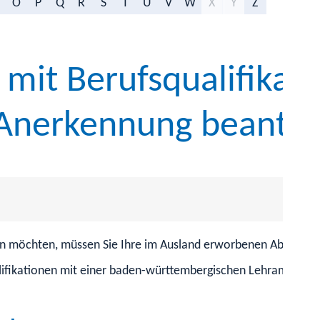
O
P
Q
R
S
T
U
V
W
X
Y
Z
 mit Berufsqualifikati
Anerkennung beantr
en möchten, müssen Sie Ihre im Ausland erworbenen Abschlüss
ifi­kationen mit einer baden-württembergischen Lehramtsausbi