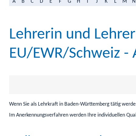
A
B
C
D
E
F
G
H
I
J
K
L
M
N
Lehrerin und Lehrer
EU/EWR/Schweiz - 
Wenn Sie als Lehrkraft in Baden-Württemberg tätig werd
Im Anerkennungsverfahren werden Ihre individuellen Qual