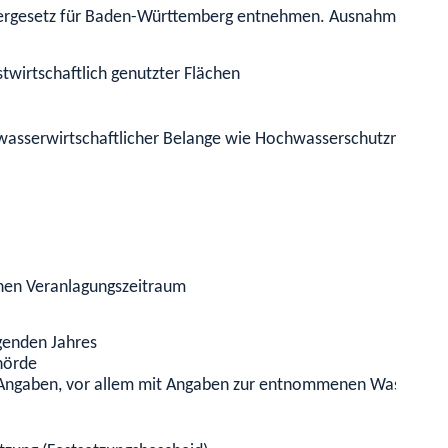
sergesetz für Baden-Württemberg entnehmen. Ausnahmen könne
stwirtschaftlich genutzter Flächen
 wasserwirtschaftlicher Belange
wie Hochwasserschutzmaßnah
enen Veranlagungszeitraum
genden Jahres
hörde
hen Angaben, vor allem mit Angaben zur entnommenen Wasserm