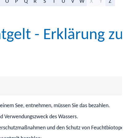
O
P
Q
R
S
T
U
V
W
X
Y
Z
elt - Erklärung zur 
 einem See,
entnehmen, müssen Sie das bezahlen.
und Verwendungszweck des Wassers.
serschutzmaßnahmen und den Schutz von Feuchtbiotopen.