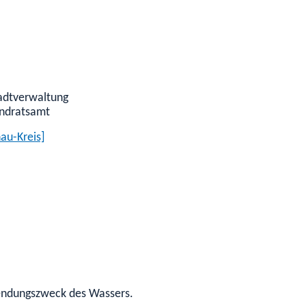
tadtverwaltung
andratsamt
au-Kreis]
wendungszweck des Wassers.