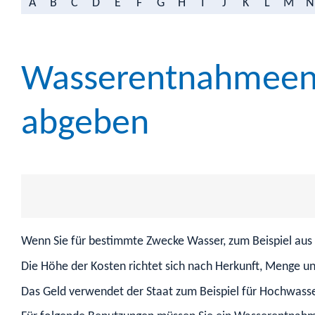
A
B
C
D
E
F
G
H
I
J
K
L
M
N
Wasserentnahmeentg
abgeben
Wenn Sie für bestimmte Zwecke Wasser
, zum Beispiel aus
Die Höhe der Kosten richtet sich nach Herkunft, Menge 
Das Geld verwendet der Staat zum Beispiel für Hochwas