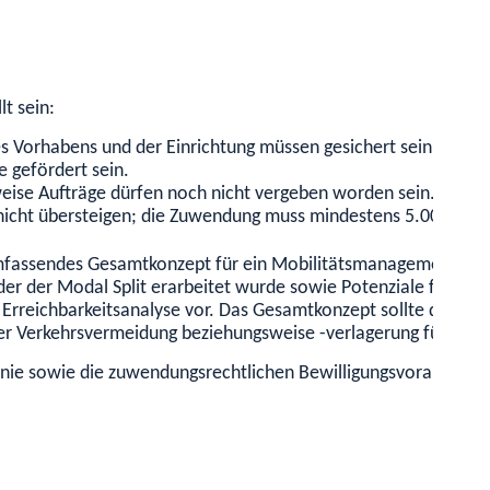
t sein:
es Vorhabens und der Einrichtung müssen gesichert sein. Die 
e gefördert sein.
ise Aufträge dürfen noch nicht vergeben worden sein.
nicht übersteigen; die Zuwendung muss mindestens 5.000 EUR 
 umfassendes Gesamtkonzept für ein Mobilitätsmanagement-Proj
der der Modal Split erarbeitet wurde sowie Potenziale für I
Erreichbarkeitsanalyse vor. Das Gesamtkonzept sollte die Hand
er Verkehrsvermeidung beziehungsweise -verlagerung für die 
inie sowie die zuwendungsrechtlichen Bewilligungsvoraussetzu