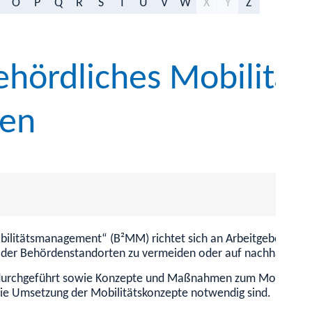
O
P
Q
R
S
T
U
V
W
X
Y
Z
Behördliches Mobilit
gen
litätsmanagement“ (B²MM) richtet sich an Arbeitgeberinnen u
oder Behördenstandorten zu vermeiden oder auf nachhaltigere 
n durchgeführt sowie Konzepte und Maßnahmen zum Mobilitäts
ie Umsetzung der Mobilitätskonzepte notwendig sind.