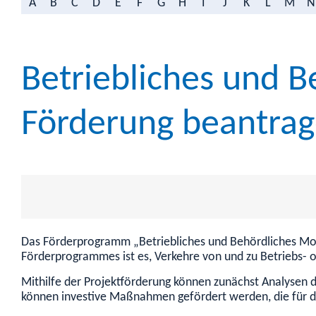
A
B
C
D
E
F
G
H
I
J
K
L
M
N
Betriebliches und 
Förderung beantra
Das Förderprogramm „Betriebliches und Behördliches Mobi
Förderprogrammes ist es, Verkehre von und zu Betriebs- 
Mithilfe der Projektförderung können zunächst Analyse
können investive Maßnahmen gefördert werden, die für d