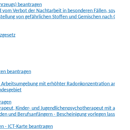
hrzeugs) beantragen
vom Verbot der Nachtarbeit in besonderen Fällen, sowie der
tstellung von gefährlichen Stoffen und Gemischen nach Chem
tzgesetz
aten beantragen
er Arbeitsumgebung mit erhöhter Radonkonzentration anmelde
ndesgebiet
tragen
erapeut, Kinder- und Jugendlichenpsychotherapeut mit auslän
den und Berufsanfängern - Bescheinigung vorlegen lassen
en - ICT-Karte beantragen