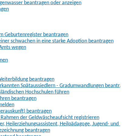
egenwasser beantragen oder anzeigen
agen
im Geburtenregister beantragen
iner schwachen in eine starke Adoption beantragen
 Amts wegen
hmen
eiterbildung beantragen
erkannten Spätaussiedlern - Gradumwandlungen beantragen
sländischen Hochschulen führen
ahren beantragen
nmelden
terauskunft) beantragen
im Rahmen der Geldwäscheaufsicht registrieren
ger, Heilerziehungsassistent, Heilpädagoge, Jugend- und Heimer
bezeichnung beantragen