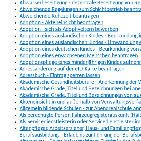
Abwasserbeseitigung - dezentrale Beseitigung von R
Abweichende Regelungen zum Schichtbetrieb beantr
Abweichende Ruhezeit beantragen
Adoption - Akteneinsicht beantragen
Adoption - sich als Adoptiveltern bewerben
Adoption eines ausländischen Kindes - Beurkundung 
Adoption eines ausländischen Kindes - Umwandlung e
Adoption eines deutschen Kindes - Beurkundung von
Adoption eines erwachsenen Menschen beantragen
Adoptionspflege eines minderjährigen Kindes aufne
Adressänderung auf der eID-Karte beantragen
Adressbuch - Eintrag sperren lassen
Akademische Gesundheitsberufe - Anerkennung der W
Akademische Grade, Titel und Bezeichnungen bei an
Akademische Grade, Titel und Bezeichnungen von au
Akteneinsicht in und außerhalb von Verwaltungsverf
Allgemein bildende Schulen - zur Abendrealschule a
Als berechtigte Person Fahrzeugregisterauskunft (Hal
Als Servicedienstleisterin oder Servicedienstleister 
Altenpfleger, Arbeitserzieher, Haus- und Familienpfle
Berufsausbildung – Erlaubnis zur Führung der Berufs