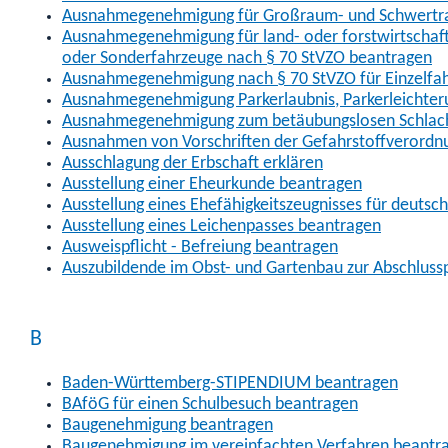
Ausnahmegenehmigung für Großraum- und Schwertran
Ausnahmegenehmigung für land- oder forstwirtschaftl
oder Sonderfahrzeuge nach § 70 StVZO beantragen
Ausnahmegenehmigung nach § 70 StVZO für Einzelfa
Ausnahmegenehmigung Parkerlaubnis, Parkerleichter
Ausnahmegenehmigung zum betäubungslosen Schlach
Ausnahmen von Vorschriften der Gefahrstoffverordn
Ausschlagung der Erbschaft erklären
Ausstellung einer Eheurkunde beantragen
Ausstellung eines Ehefähigkeitszeugnisses für deutsc
Ausstellung eines Leichenpasses beantragen
Ausweispflicht - Befreiung beantragen
Auszubildende im Obst- und Gartenbau zur Abschlus
B
Baden-Württemberg-STIPENDIUM beantragen
BAföG für einen Schulbesuch beantragen
Baugenehmigung beantragen
Baugenehmigung im vereinfachten Verfahren beantr