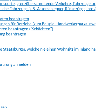
sporte, grenzüberschreitende Verkehre, Fahrzeuge oder Fah
iche Fahrzeuge (z.B. Ackerschlepper, Rückezüge), ihre Anhänge
hrten beantragen
ungen für Betriebe (zum Beispiel Handwerkerparkausweis)
ten beantragen ("Schächten")
ung beantragen
he Staatsbürger, welche nie einen Wohnsitz im Inland hatten
sprüfung anmelden
agen