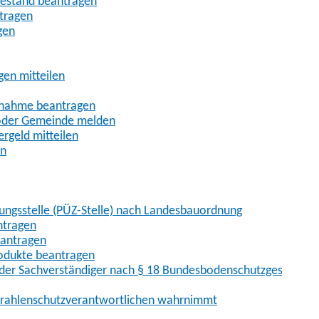
uhestand beantragen
ntragen
gen
gen mitteilen
ßnahme beantragen
 oder Gemeinde melden
rgeld mitteilen
en
hungsstelle (PÜZ-Stelle) nach Landesbauordnung
ntragen
eantragen
rodukte beantragen
der Sachverständiger nach § 18 Bundesbodenschutzgesetz
 Strahlenschutzverantwortlichen wahrnimmt