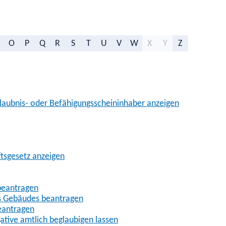
O
P
Q
R
S
T
U
V
W
X
Y
Z
aubnis- oder Befähigungsscheininhaber anzeigen
ftsgesetz anzeigen
beantragen
es Gebäudes beantragen
eantragen
gative amtlich beglaubigen lassen