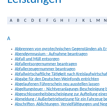
A
B
C
D
E
F
G
H
I
J
K
L
M
N
A
Abbrennen von pyrotechnischen Gegenständen als Erl
Abendgymnasium - Aufnahme beantragen
Abfall und Müll entsorgen
Abfallentsorgernummer beantragen
Abfallerzeugernummer beantragen
Abfallwirtschaftliche Tätigkeit nach Kreislaufwirtscha
Abgabe für den Deutschen Weinfonds entrichten
Abgelaufenen Führerschein neu ausstellen lassen
Abgeltungsteuer - Nichtveranlagungs-Bescheinigung 
Abgeschlossenheitsbescheinigung zur Aufteilung ein
Abmeldung / Außerbetriebsetzung für ein Fahrzeug b
Abschriften, Ablichtungen, Vervielfältigungen und Ne