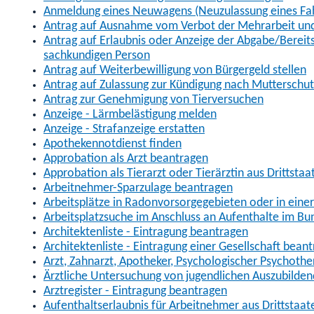
Anmeldung eines Neuwagens (Neuzulassung eines Fa
Antrag auf Ausnahme vom Verbot der Mehrarbeit und 
Antrag auf Erlaubnis oder Anzeige der Abgabe/Berei
sachkundigen Person
Antrag auf Weiterbewilligung von Bürgergeld stellen
Antrag auf Zulassung zur Kündigung nach Mutterschu
Antrag zur Genehmigung von Tierversuchen
Anzeige - Lärmbelästigung melden
Anzeige - Strafanzeige erstatten
Apothekennotdienst finden
Approbation als Arzt beantragen
Approbation als Tierarzt oder Tierärztin aus Drittsta
Arbeitnehmer-Sparzulage beantragen
Arbeitsplätze in Radonvorsorgegebieten oder in ein
Arbeitsplatzsuche im Anschluss an Aufenthalte im Bu
Architektenliste - Eintragung beantragen
Architektenliste - Eintragung einer Gesellschaft bean
Arzt, Zahnarzt, Apotheker, Psychologischer Psychoth
Ärztliche Untersuchung von jugendlichen Auszubilden
Arztregister - Eintragung beantragen
Aufenthaltserlaubnis für Arbeitnehmer aus Drittstaat