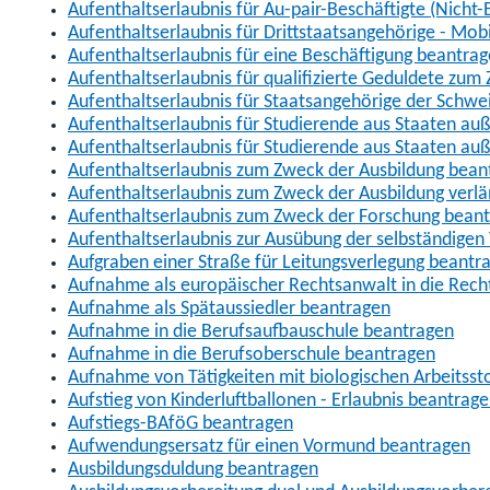
Aufenthaltserlaubnis für Au-pair-Beschäftigte (Nich
Aufenthaltserlaubnis für Drittstaatsangehörige - Mob
Aufenthaltserlaubnis für eine Beschäftigung beantra
Aufenthaltserlaubnis für qualifizierte Geduldete zu
Aufenthaltserlaubnis für Staatsangehörige der Schwe
Aufenthaltserlaubnis für Studierende aus Staaten 
Aufenthaltserlaubnis für Studierende aus Staaten a
Aufenthaltserlaubnis zum Zweck der Ausbildung bean
Aufenthaltserlaubnis zum Zweck der Ausbildung verl
Aufenthaltserlaubnis zum Zweck der Forschung bean
Aufenthaltserlaubnis zur Ausübung der selbständigen 
Aufgraben einer Straße für Leitungsverlegung beantr
Aufnahme als europäischer Rechtsanwalt in die Re
Aufnahme als Spätaussiedler beantragen
Aufnahme in die Berufsaufbauschule beantragen
Aufnahme in die Berufsoberschule beantragen
Aufnahme von Tätigkeiten mit biologischen Arbeitsst
Aufstieg von Kinderluftballonen - Erlaubnis beantrag
Aufstiegs-BAföG beantragen
Aufwendungsersatz für einen Vormund beantragen
Ausbildungsduldung beantragen