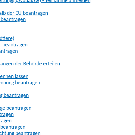
eitungg (AVdual/AV) - Teilnahme anmelden
halb der EU beantragen
g beantragen
dtiere)
r beantragen
antragen
angen der Behörde erteilen
kennen lassen
ennung beantragen
ng beantragen
age beantragen
tragen
ragen
 beantragen
uchtung beantragen