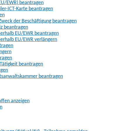
t-EU/EWR) beantragen
iler-ICT-Karte beantragen
gen
m Zweck der Beschäftigung beantragen
iz beantragen
außerhalb EU/EWR beantragen
ußerhalb EU/EWR verlängern
tragen
ängern
tragen
Tätigkeit beantragen
agen
chtsanwaltskammer beantragen
offen anzeigen
en