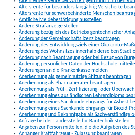
Altersrente - Rente bei vorzeitigem Eintritt in den R
Altersrente für besonders langjährig Versicherte bea
Altersrente für schwerbehinderte Menschen beantra
Amtliche Meldebestätigung ausstellen
Andere Strafanzeige stellen
Änderung bezüglich des Betriebs gentechnischer Anla
Änderung der Gemeinschaftslizenz beantragen
Änderung des Entwicklungsziels einer Ökokonto-Ma
Änderung des Wohnsitzes innerhalb derselben Stadt
Änderung nach Beantragung oder bei Bezug von Bürge
Änderung persönlicher Daten der Hochschule mitteil
Änderungen an die Krankenkasse melden
Anerkennung als gemeinnützige Stiftung beantragen
Anerkennung als Pharmaberater beantragen
Anerkennung als Prüf-, Zertifizierung- oder Überwac
Anerkennung eines ausländischen Lehrerdiploms bea
Anerkennung eines Sachkundelehrgangs für Asbest b
Anerkennung eines Sachkundelehrgangs für Biozid-P
Anerkennung und Bekanntgabe als Sachverständige o
Anfrage bei der Landesstelle für Bautechnik stellen
Angaben zur Person mitteilen, die die Aufgaben des
Anhänger Kraftfahrzeug - Zulassung beantragen