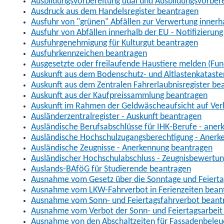
Ausbildungsvorbereitung dual und Ausbildungsvorber
Ausdruck aus dem Handelsregister beantragen
Ausfuhr von "grünen" Abfällen zur Verwertung inner
Ausfuhr von Abfällen innerhalb der EU - Notifizierun
Ausfuhrgenehmigung für Kulturgut beantragen
Ausfuhrkennzeichen beantragen
Ausgesetzte oder freilaufende Haustiere melden (Fun
Auskunft aus dem Bodenschutz- und Altlastenkataste
Auskunft aus dem Zentralen Fahrerlaubnisregister be
Auskunft aus der Kaufpreissammlung beantragen
Auskunft im Rahmen der Geldwäscheaufsicht auf Verl
Ausländerzentralregister - Auskunft beantragen
Ausländische Berufsabschlüsse für IHK-Berufe - aner
Ausländische Hochschulzugangsberechtigung - Anerk
Ausländische Zeugnisse - Anerkennung beantragen
Ausländischer Hochschulabschluss - Zeugnisbewertu
Auslands-BAföG für Studierende beantragen
Ausnahme vom Gesetz über die Sonntage und Feiert
Ausnahme vom LKW-Fahrverbot in Ferienzeiten bean
Ausnahme vom Sonn- und Feiertagsfahrverbot beant
Ausnahme vom Verbot der Sonn- und Feiertagsarbeit
Ausnahme von den Abschaltzeiten für Fassadenbele