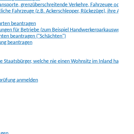
sporte, grenzüberschreitende Verkehre, Fahrzeuge oder Fah
iche Fahrzeuge (z.B. Ackerschlepper, Rückezüge), ihre Anhänge
hrten beantragen
ungen für Betriebe (zum Beispiel Handwerkerparkausweis)
ten beantragen ("Schächten")
ung beantragen
he Staatsbürger, welche nie einen Wohnsitz im Inland hatten
sprüfung anmelden
agen