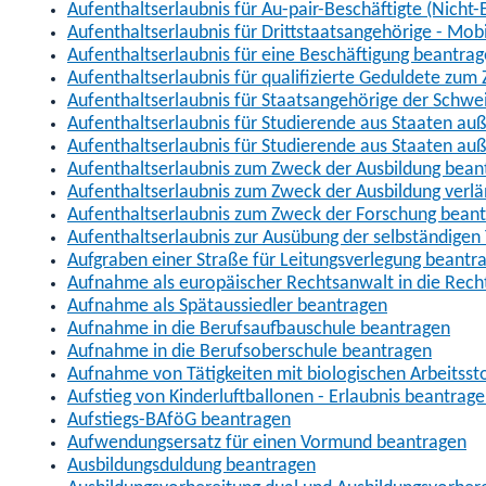
Aufenthaltserlaubnis für Au-pair-Beschäftigte (Nich
Aufenthaltserlaubnis für Drittstaatsangehörige - Mob
Aufenthaltserlaubnis für eine Beschäftigung beantra
Aufenthaltserlaubnis für qualifizierte Geduldete zu
Aufenthaltserlaubnis für Staatsangehörige der Schwe
Aufenthaltserlaubnis für Studierende aus Staaten 
Aufenthaltserlaubnis für Studierende aus Staaten a
Aufenthaltserlaubnis zum Zweck der Ausbildung bean
Aufenthaltserlaubnis zum Zweck der Ausbildung verl
Aufenthaltserlaubnis zum Zweck der Forschung bean
Aufenthaltserlaubnis zur Ausübung der selbständigen 
Aufgraben einer Straße für Leitungsverlegung beantr
Aufnahme als europäischer Rechtsanwalt in die Re
Aufnahme als Spätaussiedler beantragen
Aufnahme in die Berufsaufbauschule beantragen
Aufnahme in die Berufsoberschule beantragen
Aufnahme von Tätigkeiten mit biologischen Arbeitsst
Aufstieg von Kinderluftballonen - Erlaubnis beantrag
Aufstiegs-BAföG beantragen
Aufwendungsersatz für einen Vormund beantragen
Ausbildungsduldung beantragen