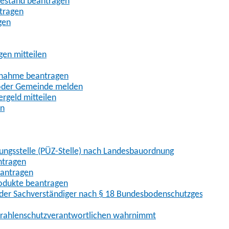
uhestand beantragen
ntragen
gen
gen mitteilen
ßnahme beantragen
 oder Gemeinde melden
rgeld mitteilen
en
hungsstelle (PÜZ-Stelle) nach Landesbauordnung
ntragen
eantragen
rodukte beantragen
der Sachverständiger nach § 18 Bundesbodenschutzgesetz
 Strahlenschutzverantwortlichen wahrnimmt